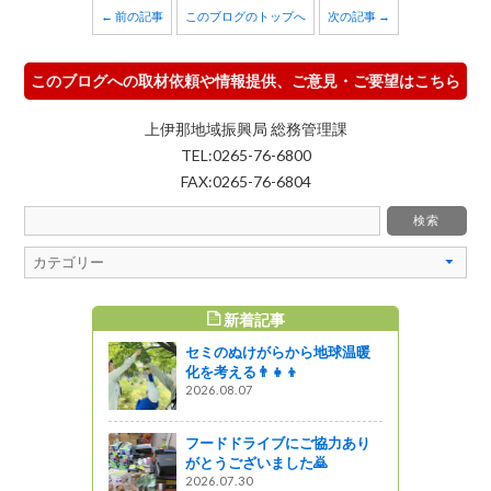
← 前の記事
このブログのトップへ
次の記事 →
このブログへの取材依頼や情報提供、ご意見・ご要望はこちら
上伊那地域振興局 総務管理課
TEL:0265-76-6800
FAX:0265-76-6804
新着記事
すめ記事
セミのぬけがらから地球温暖
ナイトミュ
化を考える👨‍👧‍👦
【11/23、
2026.08.07
）】
フードドライブにご協力あり
がとうございました🙇
野町会館」
2026.07.30
地を巡る～