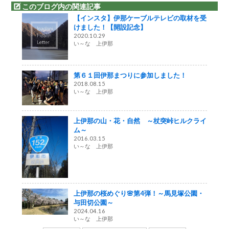
このブログ内の関連記事
【インスタ】伊那ケーブルテレビの取材を受
けました！【開設記念】
2020.10.29
い～な 上伊那
第６１回伊那まつりに参加しました！
2018.08.15
い～な 上伊那
上伊那の山・花・自然 ～杖突峠ヒルクライ
ム～
2016.03.15
い～な 上伊那
上伊那の桜めぐり🌸第4弾！～馬見塚公園・
与田切公園～
2024.04.16
い～な 上伊那