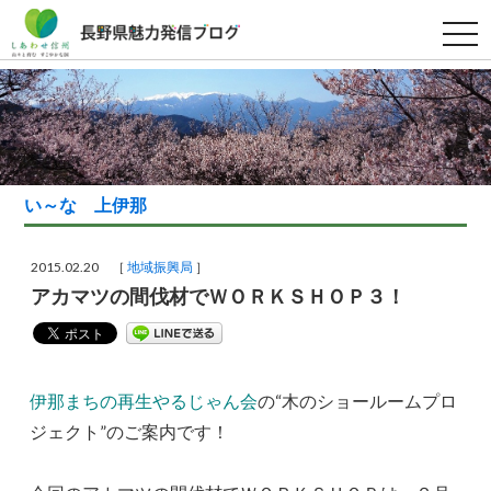
t
o
g
g
l
e
n
a
v
i
g
い～な 上伊那
a
t
i
o
2015.02.20 ［
地域振興局
］
n
アカマツの間伐材でＷＯＲＫＳＨＯＰ３！
伊那まちの再生やるじゃん会
の“木のショールームプロ
ジェクト”のご案内です！