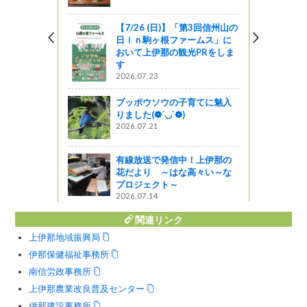
が開催され
【7/26 (日)】「第3回信州山の
日ｉｎ駒ヶ根ファームス」に
おいて上伊那の観光PRをしま
す
製作所様と
2026.07.23
パートナー
結しまし
ブッポウソウの子育てに魅入
りました(❁´◡`❁)
2026.07.21
ャーツアー
ツキノワグ
有線放送で発信中！上伊那の
を募集します
花だより ～はな高々い～な
プロジェクト～
2026.07.14
関連リンク
上伊那地域振興局
伊那保健福祉事務所
南信労政事務所
上伊那農業改良普及センター
伊那建設事務所