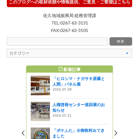
このブログへの取材依頼や情報提供、ご意見・ご要望はこちら
佐久地域振興局 総務管理課
TEL:0267-63-3131
FAX:0267-63-3105
新着記事
すめ記事
「ヒロシマ・ナガサキ原爆と
を創るため
人間」パネル展
」<br>～
2026.07.28
ダー研修会
人権啓発センター巡回展のお
っと通信～
知らせ
2026.07.21
「ポケふた」@南牧村みてき
ました