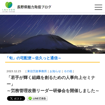
t
o
g
g
l
e
n
a
v
i
g
a
t
i
o
「旬」の宅配便～佐久っと通信～
n
2023.12.25 ［
東信労政事務所
お知らせ
その他
］
「若手が輝く組織を創るための人事向上セミナ
ー」
～労務管理改善リーダー研修会を開催しました～