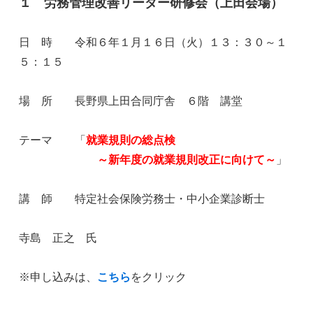
１ 労務管理改善リーダー研修会（上田会場）
日 時 令和６年１月１６日（火）１３：３０～１
５：１５
場 所 長野県上田合同庁舎 ６階 講堂
テーマ 「
就業規則の総点検
～新年度の就業規則改正に向けて～
」
講 師 特定社会保険労務士・中小企業診断士
寺島 正之 氏
※申し込みは、
こちら
をクリック