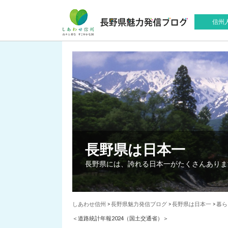
信州
長野県は日本一
長野県には、誇れる日本一がたくさんありま
しあわせ信州
>
長野県魅力発信ブログ
>
長野県は日本一
>
暮ら
＜道路統計年報2024（国土交通省）＞