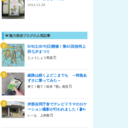
2016.12.28
魅力発信ブログの人気記事
8/8(土)8/9(日)開催！第65回信州上
田七夕まつり
じょうしょう気流
線路は続くよどこまでも ～特急あ
ずさに乗ってみた～
来て！観て！松本『彩』発見
伊那合同庁舎でテレビドラマのロケ
ーション撮影が行われました！🎬✨
い～な 上伊那