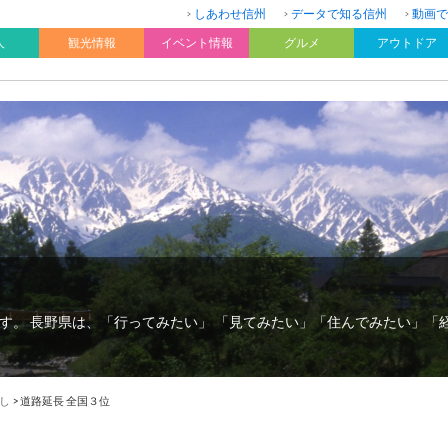
しあわせ信州
データで知る信州
動画で
人
観光情報
イベント情報
グルメ
アウトドア
す。 長野県は、「行ってみたい」 「見てみたい」「住んでみたい」「
し
>
道路延長 全国３位