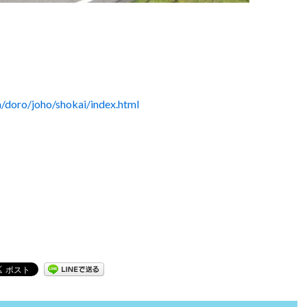
a/doro/joho/shokai/index.html