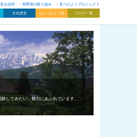
見る信州
長野県の取り組み
見つけようプロジェクト
文化歴史
ちょっとイイ話
ブログ一覧
経験してみたい」魅力にあふれています。