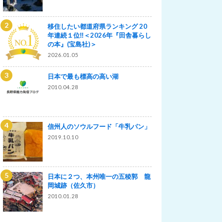
移住したい都道府県ランキング 20
年連続１位‼＜2026年『田舎暮らし
の本』(宝島社)＞
2026.01.05
日本で最も標高の高い湖
2010.04.28
信州人のソウルフード「牛乳パン」
2019.10.10
日本に２つ、本州唯一の五稜郭 龍
岡城跡（佐久市）
2010.01.28