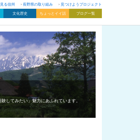
見る信州
長野県の取り組み
見つけようプロジェクト
文化歴史
ちょっとイイ話
ブログ一覧
経験してみたい」魅力にあふれています。