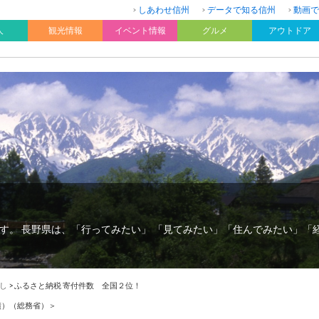
しあわせ信州
データで知る信州
動画で
人
観光情報
イベント情報
グルメ
アウトドア
す。 長野県は、「行ってみたい」 「見てみたい」「住んでみたい」「
し
>
ふるさと納税 寄付件数 全国２位！
績）（総務省）＞