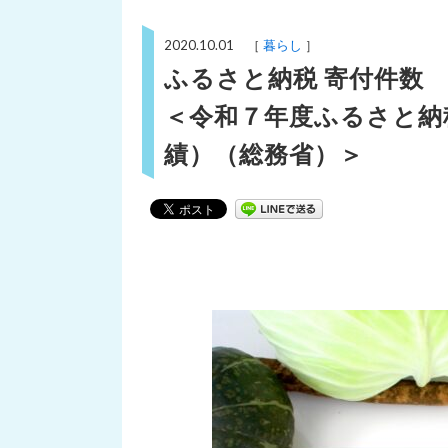
2020.10.01 ［
暮らし
］
ふるさと納税 寄付件数
＜令和７年度ふるさと納
績）（総務省）＞