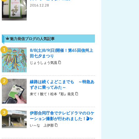
2016.12.28
魅力発信ブログの人気記事
8/8(土)8/9(日)開催！第65回信州上
田七夕まつり
じょうしょう気流
線路は続くよどこまでも ～特急あ
ずさに乗ってみた～
来て！観て！松本『彩』発見
伊那合同庁舎でテレビドラマのロケ
ーション撮影が行われました！🎬✨
い～な 上伊那