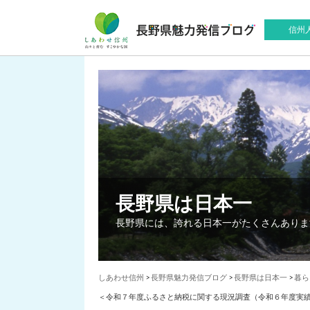
信州
長野県は日本一
長野県には、誇れる日本一がたくさんありま
しあわせ信州
>
長野県魅力発信ブログ
>
長野県は日本一
>
暮ら
＜令和７年度ふるさと納税に関する現況調査（令和６年度実