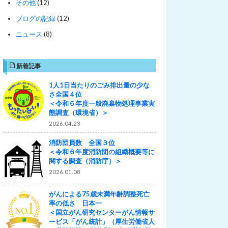
その他
(12)
ブログの記録
(12)
ニュース
(8)
新着記事
1人1日当たりのごみ排出量の少な
さ全国４位
＜令和６年度一般廃棄物処理事業実
態調査（環境省）＞
2026.04.23
消防団員数 全国３位
＜令和６年度消防団の組織概要等に
関する調査（消防庁）＞
2026.01.08
がんによる75歳未満年齢調整死亡
率の低さ 日本一
＜国立がん研究センターがん情報サ
ービス「がん統計」（厚生労働省人