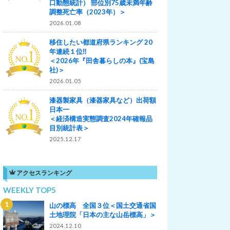
口動態統計） 部位別75歳未満年齢
調整死亡率（2023年）＞
2026.01.08
移住したい都道府県ランキング 20
年連続１位‼
＜2026年『田舎暮らしの本』(宝島
社)＞
2026.01.05
漆器製家具（漆器家具など）出荷額
日本一
＜経済構造実態調査2024年確報品
目別統計表＞
2025.12.17
アクセスランキング
WEEKLY TOP5
山の標高 全国３位＜国土交通省国
土地理院「日本の主な山岳標高」＞
2024.12.10