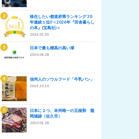
移住したい都道府県ランキング 20
年連続１位‼＜2026年『田舎暮らし
の本』(宝島社)＞
2026.01.05
日本で最も標高の高い湖
2010.04.28
信州人のソウルフード「牛乳パン」
2019.10.10
日本に２つ、本州唯一の五稜郭 龍
岡城跡（佐久市）
2010.01.28