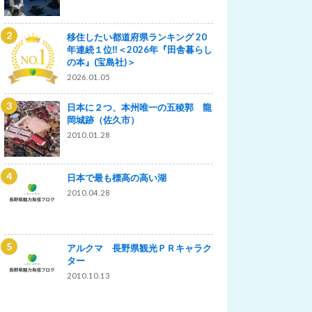
移住したい都道府県ランキング 20
年連続１位‼＜2026年『田舎暮らし
の本』(宝島社)＞
2026.01.05
日本に２つ、本州唯一の五稜郭 龍
岡城跡（佐久市）
2010.01.28
日本で最も標高の高い湖
2010.04.28
アルクマ 長野県観光ＰＲキャラク
ター
2010.10.13