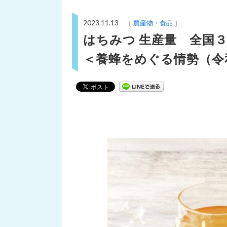
2023.11.13 ［
農産物・食品
］
はちみつ 生産量 全国
＜養蜂をめぐる情勢（令