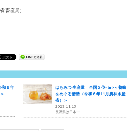
省 畜産局）
令和６年
はちみつ 生産量 全国３位<br>＜養蜂
）＞
をめぐる情勢（令和６年11月農林水産
省）＞
2023.11.13
長野県は日本一