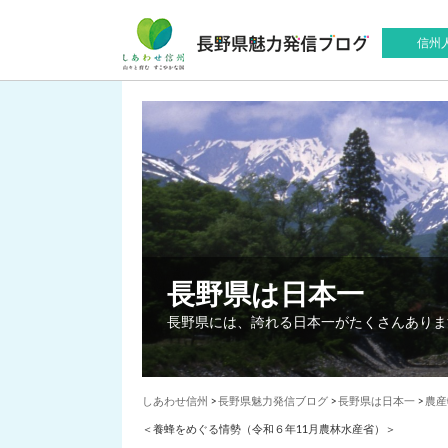
信州
長野県は日本一
長野県には、誇れる日本一がたくさんありま
しあわせ信州
>
長野県魅力発信ブログ
>
長野県は日本一
>
農産
＜養蜂をめぐる情勢（令和６年11月農林水産省）＞