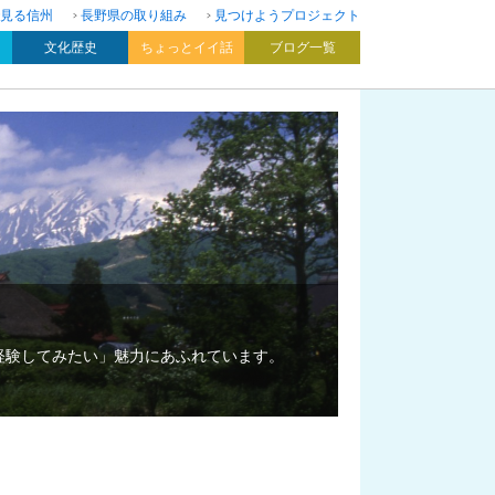
見る信州
長野県の取り組み
見つけようプロジェクト
文化歴史
ちょっとイイ話
ブログ一覧
経験してみたい」魅力にあふれています。