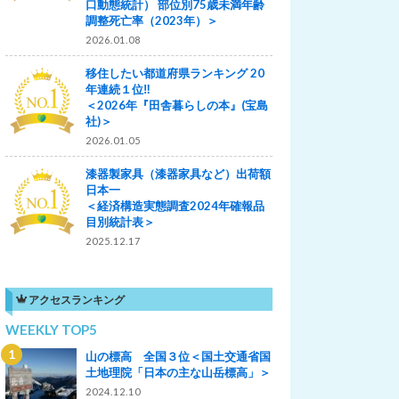
口動態統計） 部位別75歳未満年齢
調整死亡率（2023年）＞
2026.01.08
移住したい都道府県ランキング 20
年連続１位‼
＜2026年『田舎暮らしの本』(宝島
社)＞
2026.01.05
漆器製家具（漆器家具など）出荷額
日本一
＜経済構造実態調査2024年確報品
目別統計表＞
2025.12.17
アクセスランキング
WEEKLY TOP5
山の標高 全国３位＜国土交通省国
土地理院「日本の主な山岳標高」＞
2024.12.10