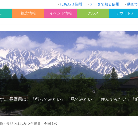
しあわせ信州
データで知る信州
動画で
人
観光情報
イベント情報
グルメ
アウトドア
す。 長野県は、「行ってみたい」 「見てみたい」「住んでみたい」「
物・食品
>
はちみつ 生産量 全国３位