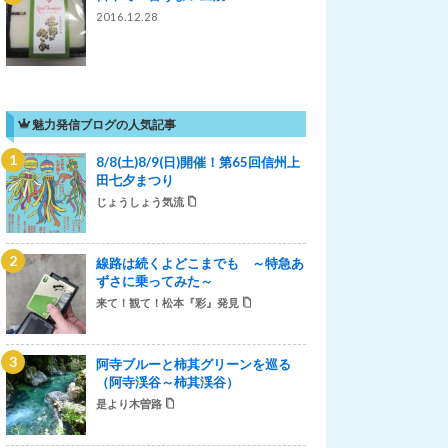
2016.12.28
魅力発信ブログの人気記事
8/8(土)8/9(日)開催！第65回信州上
田七夕まつり
じょうしょう気流
線路は続くよどこまでも ～特急あ
ずさに乗ってみた～
来て！観て！松本『彩』発見
阿寺ブルーと柿其グリーンを巡る
（阿寺渓谷～柿其渓谷）
是より木曽路