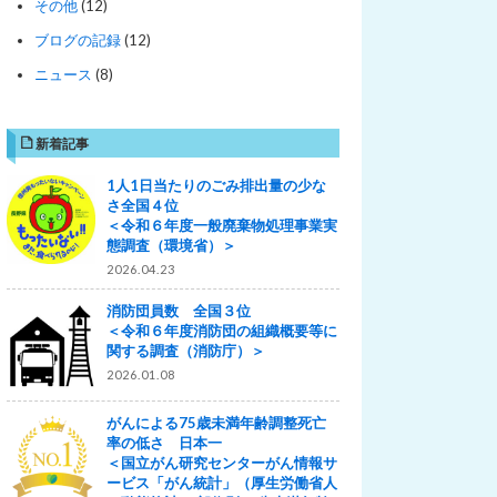
その他
(12)
ブログの記録
(12)
ニュース
(8)
新着記事
1人1日当たりのごみ排出量の少な
さ全国４位
＜令和６年度一般廃棄物処理事業実
態調査（環境省）＞
2026.04.23
消防団員数 全国３位
＜令和６年度消防団の組織概要等に
関する調査（消防庁）＞
2026.01.08
がんによる75歳未満年齢調整死亡
率の低さ 日本一
＜国立がん研究センターがん情報サ
ービス「がん統計」（厚生労働省人