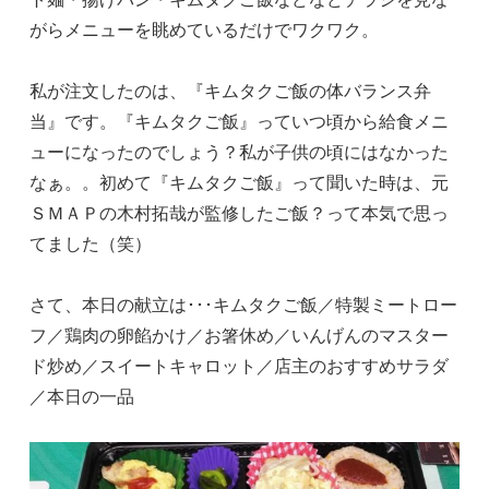
がらメニューを眺めているだけでワクワク。
私が注文したのは、『キムタクご飯の体バランス弁
当』です。『キムタクご飯』っていつ頃から給食メニ
ューになったのでしょう？私が子供の頃にはなかった
なぁ。。初めて『キムタクご飯』って聞いた時は、元
ＳＭＡＰの木村拓哉が監修したご飯？って本気で思っ
てました（笑）
さて、本日の献立は･･･キムタクご飯／特製ミートロー
フ／鶏肉の卵餡かけ／お箸休め／いんげんのマスター
ド炒め／スイートキャロット／店主のおすすめサラダ
／本日の一品