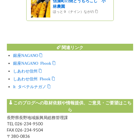
の焼とうもろこし 小
（おたねいけ）」を紹介しま
す。
2010.05.07
（ナイン）ながの
信州自慢の水と空
関連リンク
銀座NAGANO
銀座NAGANO Facebook
しあわせ信州
しあわせ信州 Facebook
Instagram タベテルナガノ
このブログへの取材依頼や情報提供、ご意見・ご要望はこち
ら
長野県長野地域振興局総務管理課
TEL 026-234-9500
FAX 026-234-9504
〒380-0836