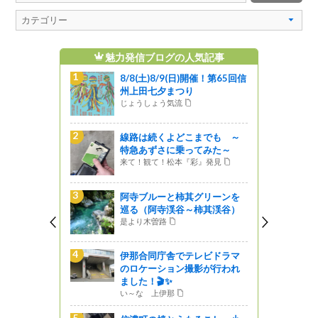
ブログの人気記事
魅力発信ブログのおすすめ記事
)8/9(日)開催！第65回信
冬季展『信州の歴史遺産IV〜
七夕まつり
文字のちから〜』が開催され
ょう気流
ます
2010.12.05
信州ミュージアムナビ
続くよどこまでも ～
ずさに乗ってみた～
【信濃町・避暑地 野尻湖】マ
て！松本『彩』発見
リンレジャー・トップシーズ
ン真っ只中！！湖畔にある #信
ルーと柿其グリーンを
州の安心なお店 情報も♪
阿寺渓谷～柿其渓谷）
2021.08.12
ほっと９（ナイン）ながの
曽路
「ゼロカーボンシンポジウム i
同庁舎でテレビドラマ
n 信州上田」開催しました！！
ーション撮影が行われ
2022.01.14
🎬✨
じょうしょう気流
上伊那
信州の名水・秘水「お種池