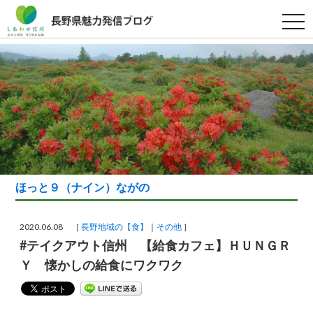
t
o
g
g
l
e
n
a
v
i
g
a
t
i
o
n
ほっと９（ナイン）ながの
2020.06.08 ［
長野地域の【食】
その他
］
#テイクアウト信州 【給食カフェ】ＨＵＮＧＲ
Ｙ 懐かしの給食にワクワク