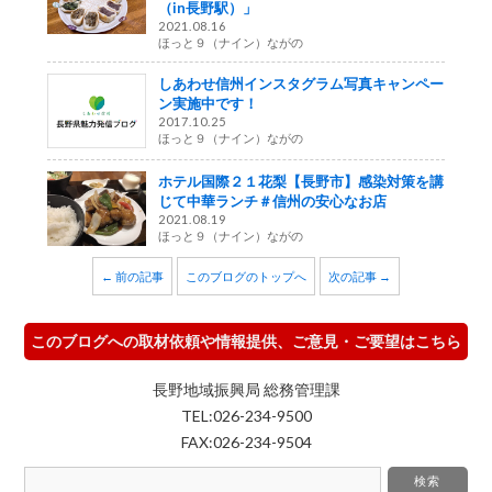
（in長野駅）」
2021.08.16
ほっと９（ナイン）ながの
しあわせ信州インスタグラム写真キャンペー
ン実施中です！
2017.10.25
ほっと９（ナイン）ながの
ホテル国際２１花梨【長野市】感染対策を講
じて中華ランチ＃信州の安心なお店
2021.08.19
ほっと９（ナイン）ながの
← 前の記事
このブログのトップへ
次の記事 →
このブログへの取材依頼や情報提供、ご意見・ご要望はこちら
長野地域振興局 総務管理課
TEL:026-234-9500
FAX:026-234-9504