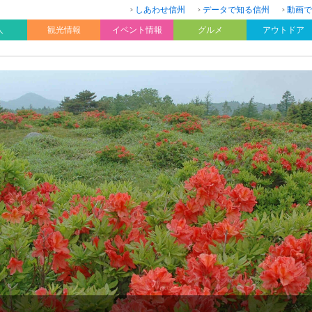
しあわせ信州
データで知る信州
動画で
人
観光情報
イベント情報
グルメ
アウトドア