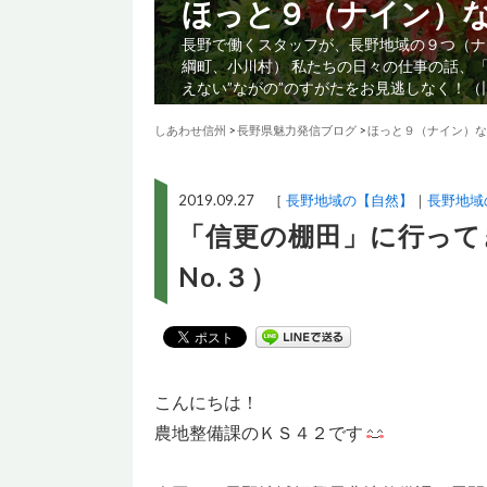
ほっと９（ナイン）
長野で働くスタッフが、長野地域の９つ（ナ
綱町、小川村） 私たちの日々の仕事の話、
えない”ながの”のすがたをお見逃しなく！
しあわせ信州
>
長野県魅力発信ブログ
>
ほっと９（ナイン）な
2019.09.27 ［
長野地域の【自然】
長野地域
「信更の棚田」に行って
No.３）
こんにちは！
農地整備課のＫＳ４２です