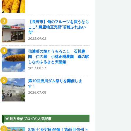
【長野市】旬のフルーツを買うなら
ここ!!農産物直売所”若穂ふれあい
市”
2022.09.02
信濃町の焼とうもろこし 石川農
園 仁の蔵 小林正樹農園 道の駅
しなのふるさと天望館
2017.08.17
第10回浅川ダム祭りを開催しま
す！
2026.07.08
魅力発信ブログの人気記事
8/8(土)8/9(日)開催！第65回信州上