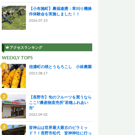
【小布施町】農福連携：草刈り機操
作体験会を実施しました！！
2026.07.23
アクセスランキング
WEEKLY TOP5
信濃町の焼とうもろこし 小林農園
2015.08.17
【長野市】旬のフルーツを買うなら
ここ!!農産物直売所”若穂ふれあい
市”
2022.09.02
皆神山は世界最大最古のピラミッ
ド？！長野市松代 皆神神社に行っ