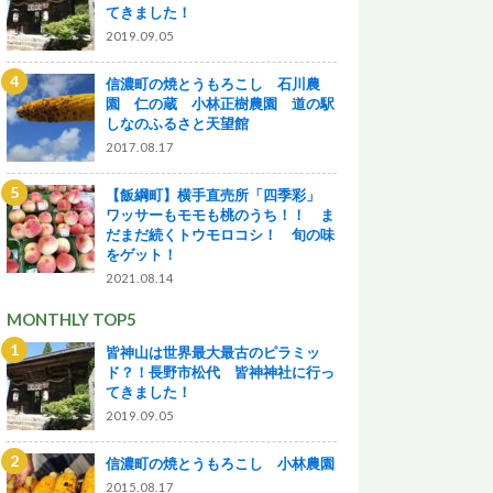
てきました！
2019.09.05
信濃町の焼とうもろこし 石川農
園 仁の蔵 小林正樹農園 道の駅
しなのふるさと天望館
2017.08.17
【飯綱町】横手直売所「四季彩」
ワッサーもモモも桃のうち！！ ま
だまだ続くトウモロコシ！ 旬の味
をゲット！
2021.08.14
MONTHLY TOP5
皆神山は世界最大最古のピラミッ
ド？！長野市松代 皆神神社に行っ
てきました！
2019.09.05
信濃町の焼とうもろこし 小林農園
2015.08.17