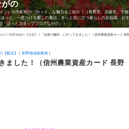
ながの
イン）の市町村の「ホット」な魅力をご紹介！（長野市、須坂市、千曲
「ほっと」一息つける癒しの裏話、きっと役に立つ暮らしの豆知識、お
（旧「ほっとスタッフブログながの」）
がの
>
長野地域の【自然】
>
「信更の棚田」に行ってきました！（信州農業資産カード 長野 
の【観光】
長野地域振興局
］
きました！（信州農業資産カード 長野