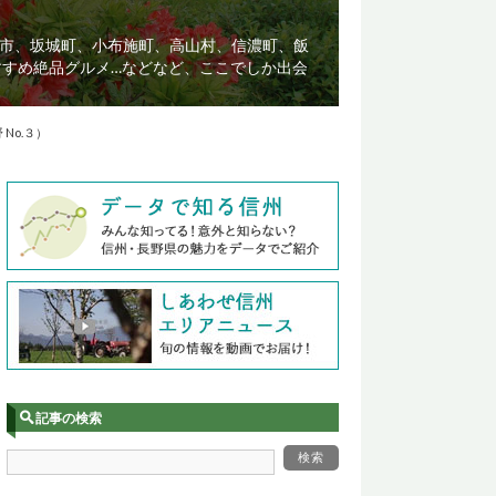
市、坂城町、小布施町、高山村、信濃町、飯
すすめ絶品グルメ…などなど、ここでしか出会
No.３）
記事の検索