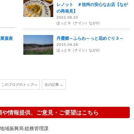
レノット ＃信州の安心なお店【なが
の再発見】
2022.08.23
ほっと９（ナイン）ながの
農業資産
丹霞郷～ふらわ～っと花めぐり３～
2015.04.28
ほっと９（ナイン）ながの
このブログのトップへ
次の記事 →
頼や情報提供、ご意見・ご要望はこちら
地域振興局 総務管理課