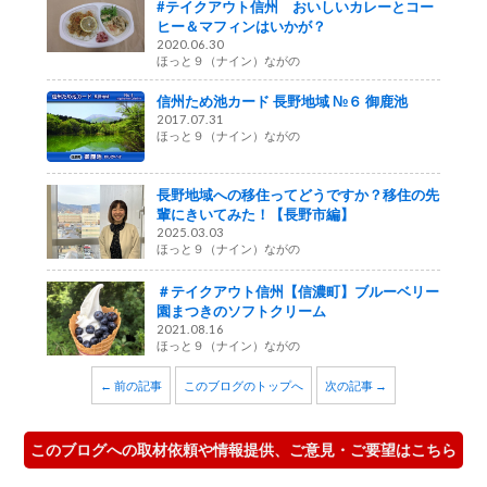
#テイクアウト信州 おいしいカレーとコー
ヒー＆マフィンはいかが？
2020.06.30
ほっと９（ナイン）ながの
信州ため池カード 長野地域 №６ 御鹿池
2017.07.31
ほっと９（ナイン）ながの
長野地域への移住ってどうですか？移住の先
輩にきいてみた！【長野市編】
2025.03.03
ほっと９（ナイン）ながの
＃テイクアウト信州【信濃町】ブルーベリー
園まつきのソフトクリーム
2021.08.16
ほっと９（ナイン）ながの
← 前の記事
このブログのトップへ
次の記事 →
このブログへの取材依頼や情報提供、ご意見・ご要望はこちら