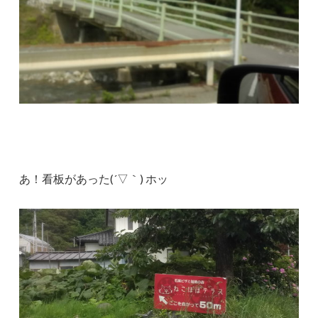
あ！看板があった(´▽｀) ホッ