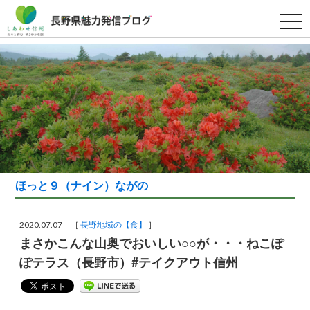
t
o
g
g
l
e
n
a
v
i
g
a
t
i
o
n
ほっと９（ナイン）ながの
2020.07.07 ［
長野地域の【食】
］
まさかこんな山奥でおいしい○○が・・・ねこぽ
ぽテラス（長野市）#テイクアウト信州