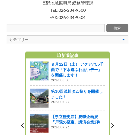
長野地域振興局 総務管理課
TEL:026-234-9500
FAX:026-234-9504
新着記事
すめ記事
９月12日（土） アクアパル千
 歓迎レセ
曲で「下水道ふれあいデー」
エをPR!
を開催します！
2026.08.03
第10回浅川ダム祭りを開催し
パンフレッ
ました！
2026.07.27
ャーツアー
【県立歴史館】夏季企画展
州の地酒」
「戸隠の至宝」講演会第2弾
ら端麗・旨
2026.07.26
清酒「縁喜
試飲もでき