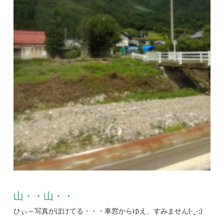
山・・山・・
ひぃ～写真がぼけてる・・・車窓からゆえ、すみません(-_-;)