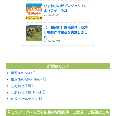
ひまわりの絆プロジェクトに
ようこそ No2
う
2026.07.24
動知事室】
プス地域戦
【小布施町】農福連携：草刈
り機操作体験会を実施しまし
た！！
2026.07.23
関連リンク
銀座NAGANO
銀座NAGANO Facebook
しあわせ信州
しあわせ信州 Facebook
Instagram タベテルナガノ
このブログへの取材依頼や情報提供、ご意見・ご要望はこち