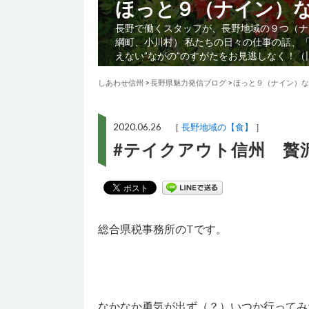
ほっと９（ナイン）
長野で働くスタッフが、長野地域の９つ（ナ
綱町、小川村） 私たちの日々の仕事の話、
えない”ながの”のすがたをお見逃しなく！
しあわせ信州
>
長野県魅力発信ブログ
>
ほっと９（ナイン）な
2020.06.26 ［
長野地域の【食】
］
#テイクアウト信州 贅
総合県税事務所のTです。
なかなか勇気が出ず（？）いつか行ってみ