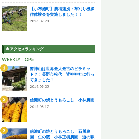
【小布施町】農福連携：草刈り機操
作体験会を実施しました！！
2026.07.23
アクセスランキング
WEEKLY TOP5
皆神山は世界最大最古のピラミッ
ド？！長野市松代 皆神神社に行っ
てきました！
2019.09.05
信濃町の焼とうもろこし 小林農園
2015.08.17
信濃町の焼とうもろこし 石川農
園 仁の蔵 小林正樹農園 道の駅