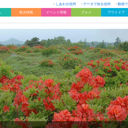
しあわせ信州
データで知る信州
動画で
人
観光情報
イベント情報
グルメ
アウトドア