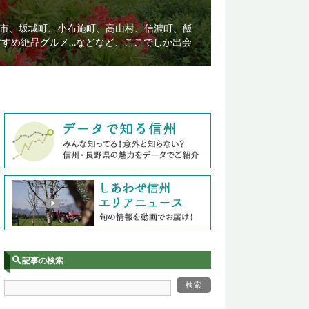
市、坂城町、小布施町、高山村、信濃町、飯
すすめ絶品グルメ…などなど、ここでしか出会
記事の検索