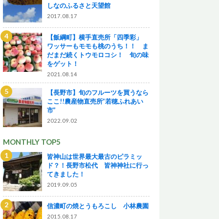
しなのふるさと天望館
2017.08.17
【飯綱町】横手直売所「四季彩」
ワッサーもモモも桃のうち！！ ま
だまだ続くトウモロコシ！ 旬の味
をゲット！
2021.08.14
【長野市】旬のフルーツを買うなら
ここ!!農産物直売所”若穂ふれあい
市”
2022.09.02
MONTHLY TOP5
皆神山は世界最大最古のピラミッ
ド？！長野市松代 皆神神社に行っ
てきました！
2019.09.05
信濃町の焼とうもろこし 小林農園
2015.08.17