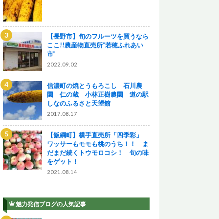
【長野市】旬のフルーツを買うなら
ここ!!農産物直売所”若穂ふれあい
市”
2022.09.02
信濃町の焼とうもろこし 石川農
園 仁の蔵 小林正樹農園 道の駅
しなのふるさと天望館
2017.08.17
【飯綱町】横手直売所「四季彩」
ワッサーもモモも桃のうち！！ ま
だまだ続くトウモロコシ！ 旬の味
をゲット！
2021.08.14
魅力発信ブログの人気記事