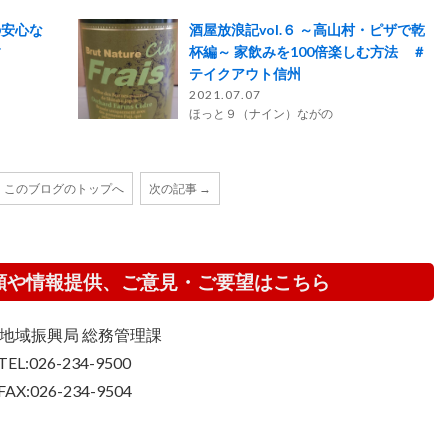
の安心な
酒屋放浪記vol.６ ～高山村・ピザで乾
す
杯編～ 家飲みを100倍楽しむ方法 ＃
テイクアウト信州
2021.07.07
ほっと９（ナイン）ながの
このブログのトップへ
次の記事 →
頼や情報提供、ご意見・ご要望はこちら
地域振興局 総務管理課
TEL:026-234-9500
FAX:026-234-9504