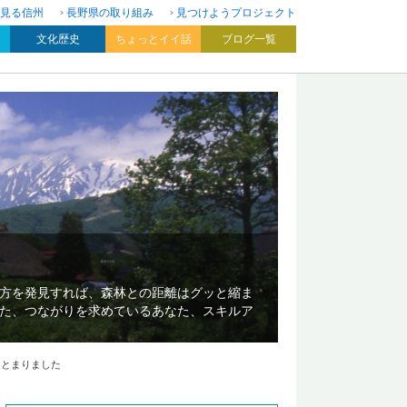
見る信州
長野県の取り組み
見つけようプロジェクト
文化歴史
ちょっとイイ話
ブログ一覧
方を発見すれば、森林との距離はグッと縮ま
た、つながりを求めているあなた、スキルア
まとまりました