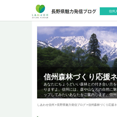
信州
信州森林づくり応援
あなたにちょうどいい森林との付き合い方を
りますよ。信州には、森や山などの自然に魅
ップしてみたいあなたをご案内します。信州
しあわせ信州
>
長野県魅力発信ブログ
>
信州森林づくり応援ネ