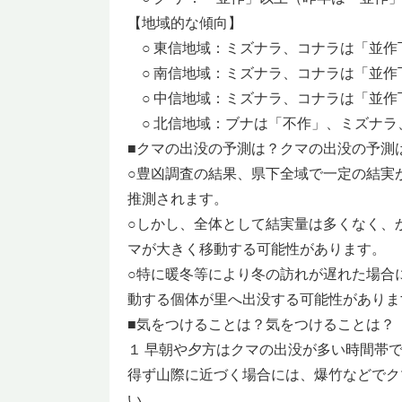
【地域的な傾向】
○ 東信地域：ミズナラ、コナラは「並作
○ 南信地域：ミズナラ、コナラは「並作
○ 中信地域：ミズナラ、コナラは「並作
○ 北信地域：ブナは「不作」、ミズナラ
■クマの出没の予測は？クマの出没の予測
○豊凶調査の結果、県下全域で一定の結実
推測されます。
○しかし、全体として結実量は多くなく、
マが大きく移動する可能性があります。
○特に暖冬等により冬の訪れが遅れた場合
動する個体が里へ出没する可能性がありま
■気をつけることは？気をつけることは？
１ 早朝や夕方はクマの出没が多い時間帯
得ず山際に近づく場合には、爆竹などでク
い。