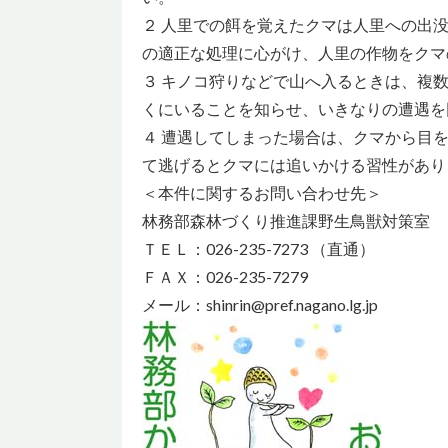
２ 人里での餌を覚えたクマは人里への出
の適正な処理に心がけ、人里の作物をクマ
３ キノコ狩りなどで山へ入るときは、複
くにいることを知らせ、いきなりの遭遇を
４ 遭遇してしまった場合は、クマから目
て逃げるとクマには追いかける習性があり
＜本件に関するお問い合わせ先＞
林務部森林づくり推進課野生鳥獣対策室
ＴＥＬ：026-235-7273 （直通）
ＦＡＸ：026-235-7279
メール：shinrin@pref.nagano.lg.jp