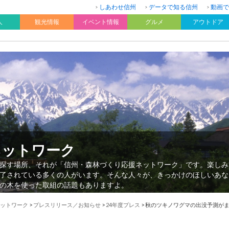
しあわせ信州
データで知る信州
動画で
人
観光情報
イベント情報
グルメ
アウトドア
ネットワーク
探す場所、それが「信州・森林づくり応援ネットワーク」です。楽しみ
了されている多くの人がいます。そんな人々が、きっかけのほしいあな
の木を使った取組の話題もありますよ。
ットワーク
>
プレスリリース／お知らせ
>
24年度プレス
>
秋のツキノワグマの出没予測が