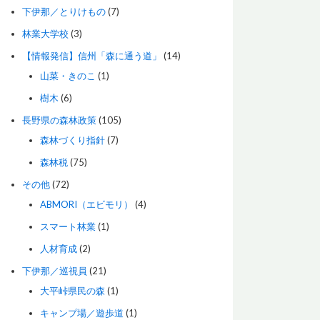
下伊那／とりけもの
(7)
林業大学校
(3)
【情報発信】信州「森に通う道」
(14)
山菜・きのこ
(1)
樹木
(6)
長野県の森林政策
(105)
森林づくり指針
(7)
森林税
(75)
その他
(72)
ABMORI（エビモリ）
(4)
スマート林業
(1)
人材育成
(2)
下伊那／巡視員
(21)
大平峠県民の森
(1)
キャンプ場／遊歩道
(1)