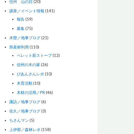
信州 山の日
(20)
講座／イベント情報
(141)
報告
(59)
募集
(75)
木曽／地事ブログ
(21)
県産材利用
(110)
ペレット薪ストーブ
(12)
信州の木の家
(26)
ぴあんさんレポ
(10)
木育活動
(10)
木材の活用／PR
(46)
諏訪／地事ブログ
(6)
佐久／地事ブログ
(3)
ちさんマン
(5)
上伊那／森林レポ
(158)