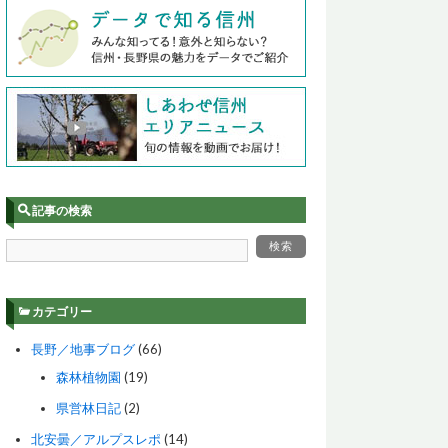
記事の検索
カテゴリー
長野／地事ブログ
(66)
森林植物園
(19)
県営林日記
(2)
北安曇／アルプスレポ
(14)