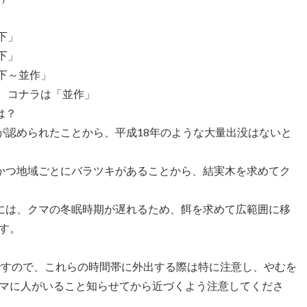
下」
下」
下～並作」
、コナラは「並作」
は？
が認められたことから、平成18年のような大量出没はないと
かつ地域ごとにバラツキがあることから、結実木を求めてク
には、クマの冬眠時期が遅れるため、餌を求めて広範囲に移
す。
ですので、これらの時間帯に外出する際は特に注意し、やむを
マに人がいること知らせてから近づくよう注意してくださ