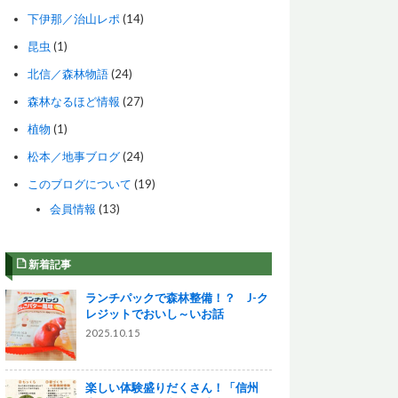
下伊那／治山レポ
(14)
昆虫
(1)
北信／森林物語
(24)
森林なるほど情報
(27)
植物
(1)
松本／地事ブログ
(24)
このブログについて
(19)
会員情報
(13)
新着記事
ランチパックで森林整備！？ J-ク
レジットでおいし～いお話
2025.10.15
楽しい体験盛りだくさん！「信州