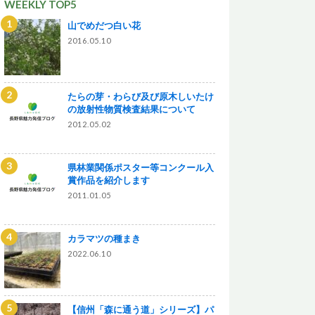
WEEKLY TOP5
山でめだつ白い花
2016.05.10
たらの芽・わらび及び原木しいたけ
の放射性物質検査結果について
2012.05.02
県林業関係ポスター等コンクール入
賞作品を紹介します
2011.01.05
カラマツの種まき
2022.06.10
【信州「森に通う道」シリーズ】パ