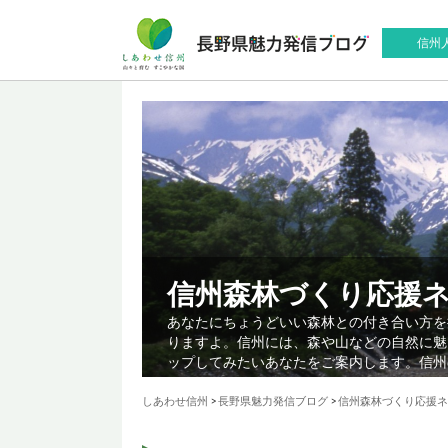
信州
信州森林づくり応援
あなたにちょうどいい森林との付き合い方を
りますよ。信州には、森や山などの自然に魅
ップしてみたいあなたをご案内します。信州
しあわせ信州
>
長野県魅力発信ブログ
>
信州森林づくり応援ネ