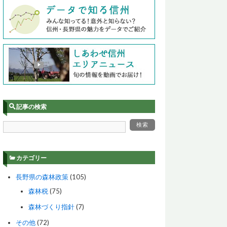
記事の検索
カテゴリー
長野県の森林政策
(105)
森林税
(75)
森林づくり指針
(7)
その他
(72)