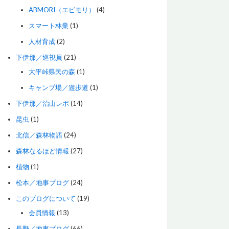
ABMORI（エビモリ）
(4)
スマート林業
(1)
人材育成
(2)
下伊那／巡視員
(21)
大平峠県民の森
(1)
キャンプ場／遊歩道
(1)
下伊那／治山レポ
(14)
昆虫
(1)
北信／森林物語
(24)
森林なるほど情報
(27)
植物
(1)
松本／地事ブログ
(24)
このブログについて
(19)
会員情報
(13)
長野／地事ブログ
(66)