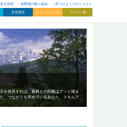
見る信州
長野県の取り組み
見つけようプロジェクト
文化歴史
ちょっとイイ話
ブログ一覧
方を発見すれば、森林との距離はグッと縮ま
た、つながりを求めているあなた、スキルア