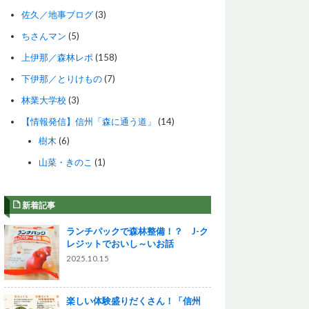
佐久／地事ブログ
(3)
ちさんマン
(5)
上伊那／森林レポ
(158)
下伊那／とりけもの
(7)
林業大学校
(3)
【情報発信】信州「森に通う道」
(14)
樹木
(6)
山菜・きのこ
(1)
新着記事
ランチパックで森林整備！？ J-ク
レジットでおいし～いお話
2025.10.15
楽しい体験盛りだくさん！「信州