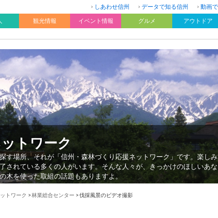
しあわせ信州
データで知る信州
動画で
人
観光情報
イベント情報
グルメ
アウトドア
ネットワーク
探す場所、それが「信州・森林づくり応援ネットワーク」です。楽しみ
了されている多くの人がいます。そんな人々が、きっかけのほしいあな
の木を使った取組の話題もありますよ。
ットワーク
>
林業総合センター
>
伐採風景のビデオ撮影