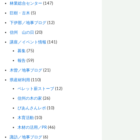
林業総合センター
(147)
巨樹・古木
(5)
下伊那／地事ブログ
(12)
信州 山の日
(20)
講座／イベント情報
(141)
募集
(75)
報告
(59)
木曽／地事ブログ
(21)
県産材利用
(110)
ペレット薪ストーブ
(12)
信州の木の家
(26)
ぴあんさんレポ
(10)
木育活動
(10)
木材の活用／PR
(46)
諏訪／地事ブログ
(6)