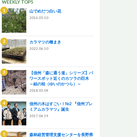
WEEKLY TOP5
山でめだつ白い花
2016.05.10
カラマツの種まき
2022.06.10
【信州「森に通う道」シリーズ】パ
ワースポット近くのカツラの巨木
～結の桂（ゆいのかつら）～
2018.05.09
信州の木はすごい！№2 『信州プレ
ミアムカラマツ』誕生
2017.06.19
森林経営管理支援センターを長野県