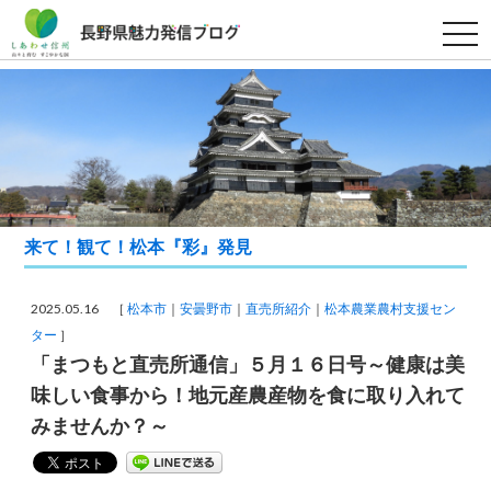
t
o
g
g
l
e
n
a
v
i
g
a
t
i
来て！観て！松本『彩』発見
o
n
2025.05.16 ［
松本市
安曇野市
直売所紹介
松本農業農村支援セン
ター
］
「まつもと直売所通信」５月１６日号～健康は美
味しい食事から！地元産農産物を食に取り入れて
みませんか？～