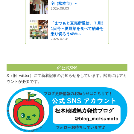
宅（松本市）～
』発見
2026.08.03
通信」７月
「まつもと直売所通信」７月3
1日号～夏野菜を食べて酷暑を
』発見
乗り切ろう🍉🍅～
2026.07.31
公式SNS
X（旧Twitter）にて新着記事のお知らせをしています。閲覧にはアカ
ウントが必要です。