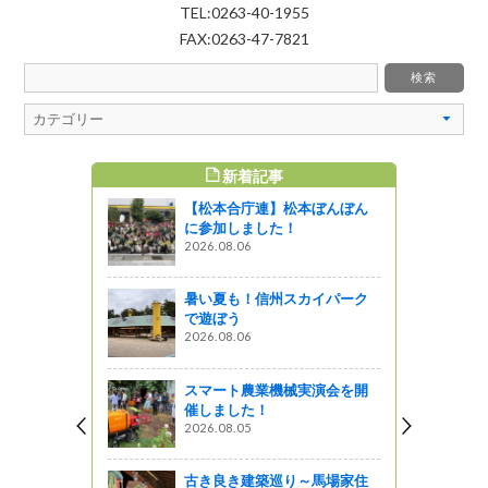
TEL:0263-40-1955
FAX:0263-47-7821
新着記事
すめ記事
【松本合庁連】松本ぼんぼん
通信」１月
に参加しました！
なかにもや
2026.08.06
農産物を！
暑い夏も！信州スカイパーク
』発見
で遊ぼう
2026.08.06
通信」１０
スマート農業機械実演会を開
』発見
催しました！
2026.08.05
通信」５月
負けない体づ
野菜で！~
古き良き建築巡り～馬場家住