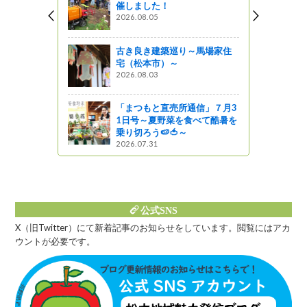
催しました！
2026.08.05
』発見
通信」１２
古き良き建築巡り～馬場家住
し準備は直
宅（松本市）～
つ用にミカ
2026.08.03
「まつもと直売所通信」７月3
』発見
1日号～夏野菜を食べて酷暑を
乗り切ろう🍉🍅～
通信」１１
2026.07.31
』発見
公式SNS
X（旧Twitter）にて新着記事のお知らせをしています。閲覧にはアカ
ウントが必要です。