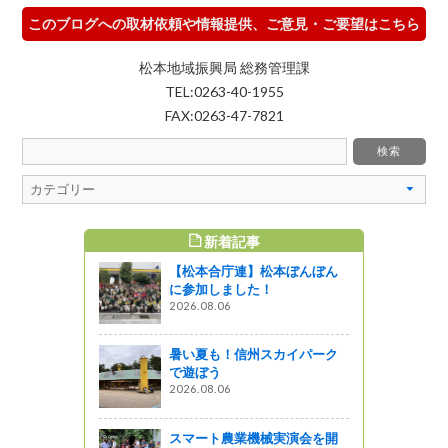
このブログへの取材依頼や情報提供、ご意見・ご要望はこちら
松本地域振興局 総務管理課
TEL:0263-40-1955
FAX:0263-47-7821
新着記事
すめ記事
【松本合庁連】松本ぼんぼん
通信」５月
に参加しました！
で家庭菜園
2026.08.06
取り扱い中
暑い夏も！信州スカイパーク
』発見
で遊ぼう
2026.08.06
通信」１０
ゴやキノ
味覚いっぱ
スマート農業機械実演会を開