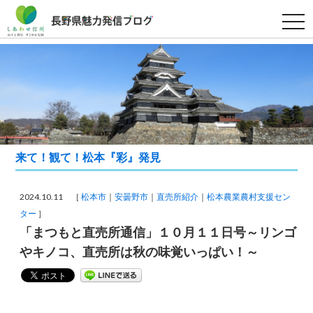
t
o
g
g
l
e
n
a
v
i
g
a
t
i
来て！観て！松本『彩』発見
o
n
2024.10.11 ［
松本市
安曇野市
直売所紹介
松本農業農村支援セン
ター
］
「まつもと直売所通信」１０月１１日号～リンゴ
やキノコ、直売所は秋の味覚いっぱい！～