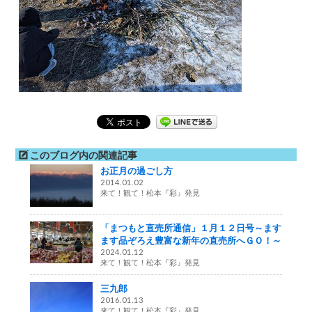
このブログ内の関連記事
お正月の過ごし方
2014.01.02
来て！観て！松本『彩』発見
「まつもと直売所通信」１月１２日号～ます
ます品ぞろえ豊富な新年の直売所へＧＯ！～
2024.01.12
来て！観て！松本『彩』発見
三九郎
2016.01.13
来て！観て！松本『彩』発見