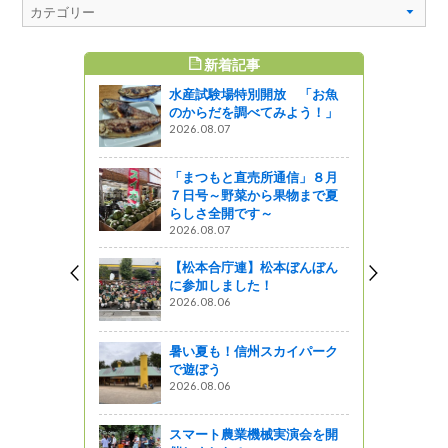
新着記事
すめ記事
水産試験場特別開放 「お魚
め飾りを飾
のからだを調べてみよう！」
2026.08.07
』発見
「まつもと直売所通信」８月
シリーズ⑤
７日号～野菜から果物まで夏
代 御神酒
らしさ全開です～
しろ おみ
2026.08.07
【松本合庁連】松本ぼんぼん
』発見
に参加しました！
2026.08.06
かが？
』発見
暑い夏も！信州スカイパーク
で遊ぼう
2026.08.06
通信」１月
す品ぞろえ
所へＧＯ！
スマート農業機械実演会を開