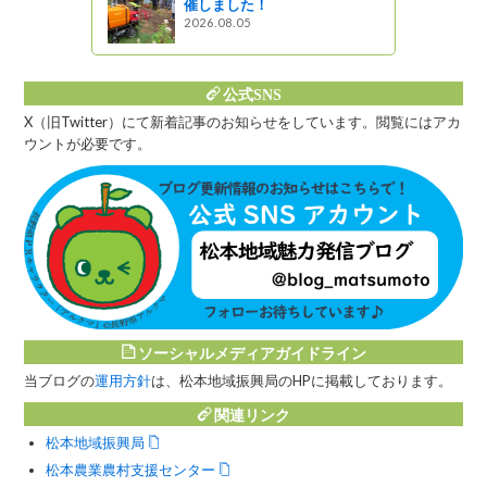
催しました！
2026.08.05
』発見
公式SNS
X（旧Twitter）にて新着記事のお知らせをしています。閲覧にはアカ
ウントが必要です。
ソーシャルメディアガイドライン
当ブログの
運用方針
は、松本地域振興局のHPに掲載しております。
関連リンク
松本地域振興局
松本農業農村支援センター