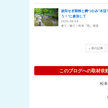
波田せぎ探検と鱒つかみ“水辺
う！”に参加して
2013.09.04
来て！観て！松本『彩』発見
← 前の記事
このブログへの取材依
松本