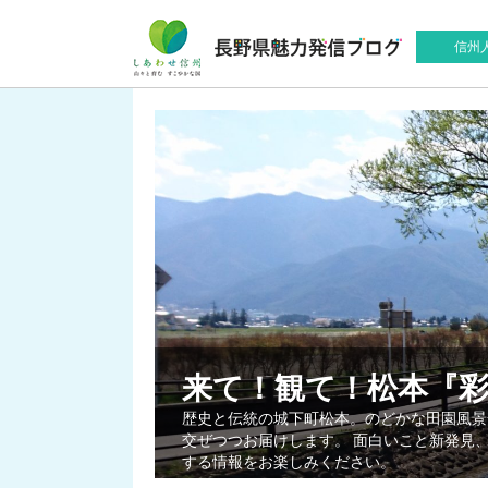
信州
来て！観て！松本『
歴史と伝統の城下町松本。のどかな田園風景
交ぜつつお届けします。 面白いこと新発見
する情報をお楽しみください。