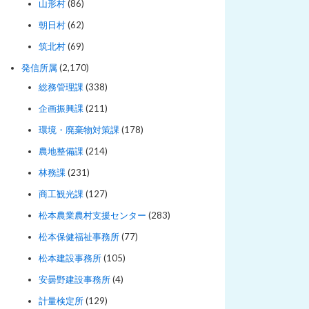
山形村
(86)
朝日村
(62)
筑北村
(69)
発信所属
(2,170)
総務管理課
(338)
企画振興課
(211)
環境・廃棄物対策課
(178)
農地整備課
(214)
林務課
(231)
商工観光課
(127)
松本農業農村支援センター
(283)
松本保健福祉事務所
(77)
松本建設事務所
(105)
安曇野建設事務所
(4)
計量検定所
(129)