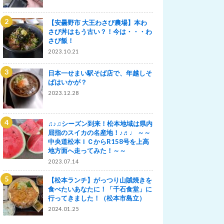
【安曇野市 大王わさび農場】本わ
さび丼はもう古い？！今は・・・わ
さび飯！
2023.10.21
日本一せまい駅そば店で、年越しそ
ばはいかが？
2023.12.28
♫♪♫シーズン到来！松本地域は県内
屈指のスイカの名産地！♪♬♩ ～～
中央道松本ＩＣからR158号を上高
地方面へ走ってみた！～～
2023.07.14
【松本ランチ】がっつり山賊焼きを
食べたいあなたに！「千石食堂」に
行ってきました！（松本市島立）
2024.01.25