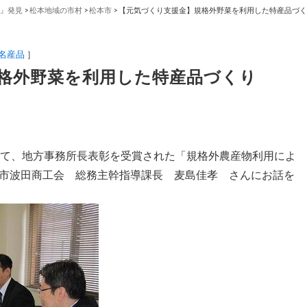
』発見
>
松本地域の市村
>
松本市
>
【元気づくり支援金】規格外野菜を利用した特産品づく
名産品
］
格外野菜を利用した特産品づくり
いて、地方事務所長表彰を受賞された「規格外農産物利用によ
市波田商工会 総務主幹指導課長 麦島佳孝 さんにお話を