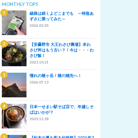
MONTHLY TOP5
線路は続くよどこまでも ～特急あ
ずさに乗ってみた～
2026.03.05
【安曇野市 大王わさび農場】本わ
さび丼はもう古い？！今は・・・わ
さび飯！
2023.10.21
憧れの槍ヶ岳！槍の穂先へ！
2026.07.13
日本一せまい駅そば店で、年越しそ
ばはいかが？
2023.12.28
【松本の夏を彩る伝統祭】2025年7