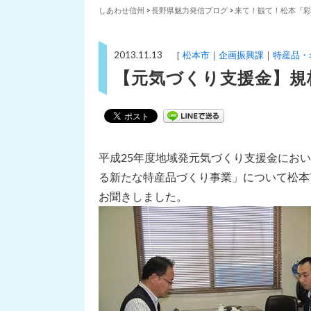
しあわせ信州
>
長野県魅力発信ブログ
>
来て！観て！松本『彩
2013.11.13 ［
松本市
企画振興課
特産品・
【元気づくり支援金】規
平成25年度地域発元気づくり支援金にお
る新たな特産品づくり事業」について松本
お聞きしました。