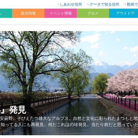
しあわせ信州
データで知る信州
動画で
人
観光情報
イベント情報
グルメ
アウトドア
彩』発見
安曇野。そびえたつ雄大なアルプス。自然と文化に彩られたまつもと地
、知ってる人にも再発見、何だこれはの珍発見。当たり前だと思ってい