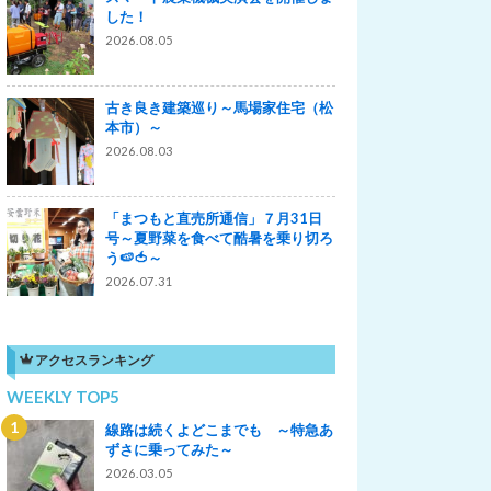
した！
2026.08.05
古き良き建築巡り～馬場家住宅（松
本市）～
2026.08.03
「まつもと直売所通信」７月31日
号～夏野菜を食べて酷暑を乗り切ろ
う🍉🍅～
2026.07.31
アクセスランキング
WEEKLY TOP5
線路は続くよどこまでも ～特急あ
ずさに乗ってみた～
2026.03.05