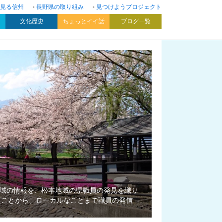
見る信州
長野県の取り組み
見つけようプロジェクト
文化歴史
ちょっとイイ話
ブログ一覧
域の情報を、松本地域の県職員の発見を織り
たことから、ローカルなことまで職員の発信