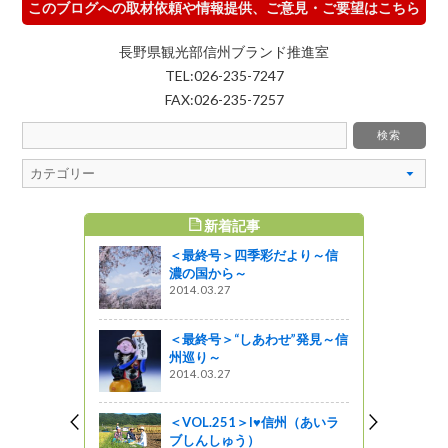
このブログへの取材依頼や情報提供、ご意見・ご要望はこちら
長野県観光部信州ブランド推進室
TEL:026-235-7247
FAX:026-235-7257
新着記事
すめ記事
＜最終号＞四季彩だより～信
ツが盛んで
濃の国から～
2014.03.27
う
＜最終号＞“しあわせ”発見～信
クリーンコ
州巡り～
開催！</b
2014.03.27
近でお楽しみ
＜VOL.251＞I♥信州（あいラ
ブしんしゅう）