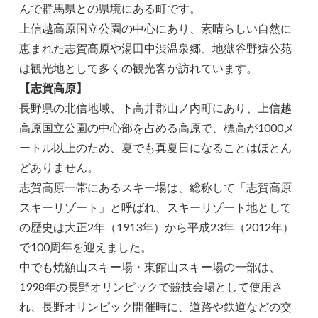
んで群馬県との県境にある町です。
上信越高原国立公園の中心にあり、素晴らしい自然に
恵まれた志賀高原や湯田中渋温泉郷、地獄谷野猿公苑
は観光地として多くの観光客が訪れています。
【志賀高原】
長野県の北信地域、下高井郡山ノ内町にあり、上信越
高原国立公園の中心部を占める高原で、標高が1000メ
ートル以上のため、夏でも真夏日になることはほとん
どありません。
志賀高原一帯にあるスキー場は、総称して「志賀高原
スキーリゾート」と呼ばれ、スキーリゾート地として
の歴史は大正2年（1913年）から平成23年（2012年）
で100周年を迎えました。
中でも焼額山スキー場・東館山スキー場の一部は、
1998年の長野オリンピックで競技会場として使用さ
れ、長野オリンピック開催時に、道路や鉄道などの交