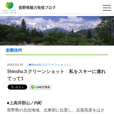
t
o
g
g
l
e
n
a
v
i
g
a
楽園信州
t
i
o
n
2013.01.10 ［
■Shinshuスクリーンショット
］
Shinshuスクリーンショット 私をスキーに連れ
てって1
■上高井郡山ノ内町
長野県の北信地域、北東部に位置し、志賀高原をはさ