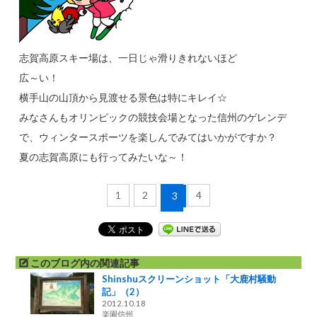
志賀高原スキー場は、一日じゃ滑りきれないほど
広～い！
横手山の山頂から見渡せる景色は特にキレイ☆
みなさんもオリンピックの競技会場となった信州のゲレンデ
で、ウィンタースポーツを楽しんでみてはいかがですか？
夏の志賀高原にも行ってみたいな～！
1
2
4
3
このブログ内の関連記事
Shinshuスクリーンショット「大鹿村騒動
記」（2）
2012.10.18
楽園信州