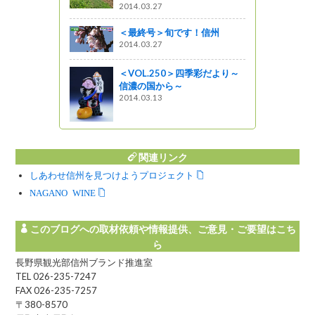
2014.03.27
ベント情
ーズン到
＜最終号＞旬です！信州
2014.03.27
＜VOL.250＞四季彩だより～
信濃の国から～
キーリフト
2014.03.13
ン」のお知
関連リンク
しあわせ信州を見つけようプロジェクト
NAGANO WINE
このブログへの取材依頼や情報提供、ご意見・ご要望はこち
ら
長野県観光部信州ブランド推進室
TEL 026-235-7247
FAX 026-235-7257
〒380-8570