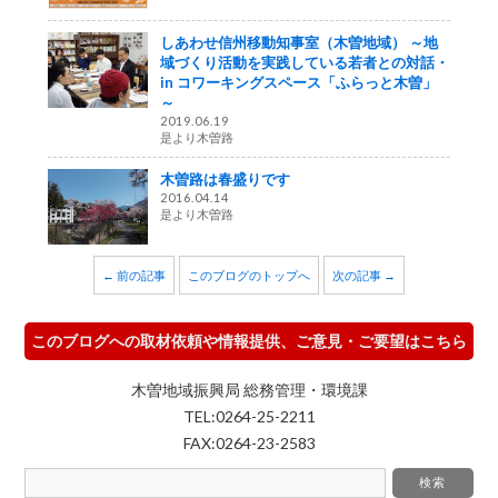
しあわせ信州移動知事室（木曽地域） ～地
域づくり活動を実践している若者との対話・
in コワーキングスペース「ふらっと木曽」
～
2019.06.19
是より木曽路
木曽路は春盛りです
2016.04.14
是より木曽路
← 前の記事
このブログのトップへ
次の記事 →
このブログへの取材依頼や情報提供、ご意見・ご要望はこちら
木曽地域振興局 総務管理・環境課
TEL:0264-25-2211
FAX:0264-23-2583