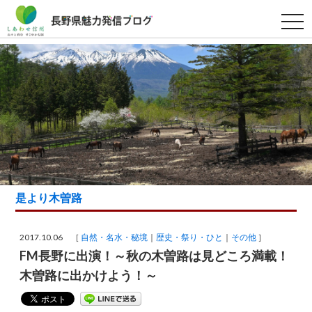
t
o
g
g
l
e
n
a
v
i
g
a
t
i
o
n
是より木曽路
2017.10.06 ［
自然・名水・秘境
歴史・祭り・ひと
その他
］
FM長野に出演！～秋の木曽路は見どころ満載！
木曽路に出かけよう！～