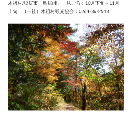
木祖村/塩尻市「鳥居峠」 見ごろ：10月下旬～11月
上旬 （一社）木祖村観光協会：0264-36-2543