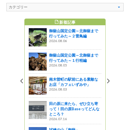
新着記事
すめ記事
御嶽山国定公園～北御嶽まで
出展しまし
行ってみた～２雷鳥編
2026.08.06
ットワーク
御嶽山国定公園～北御嶽まで
盤です。
行ってみた～１行程編
2026.08.05
しょ！！
情報 ～小
南木曽町の駅前にある素敵な
お店「カフェいずみや」
2026.08.03
田の原に来たら、ぜひ立ち寄
帳 本日10月
って！田の原Baseってどんな
ところ？
2026.07.16
試練の山「御嶽」