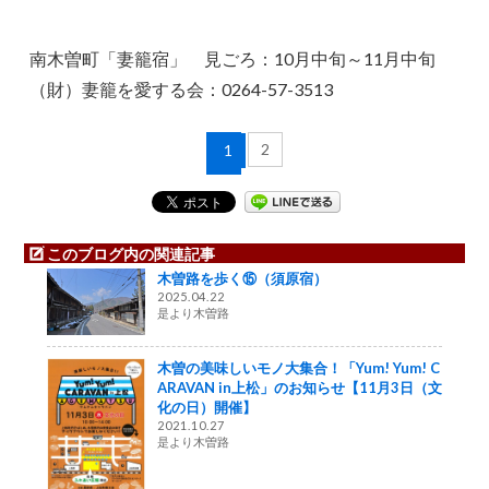
南木曽町「妻籠宿」 見ごろ：10月中旬～11月中旬
（財）妻籠を愛する会：0264-57-3513
2
1
このブログ内の関連記事
木曽路を歩く⑮（須原宿）
2025.04.22
是より木曽路
木曽の美味しいモノ大集合！「Yum! Yum! C
ARAVAN in上松」のお知らせ【11月3日（文
化の日）開催】
2021.10.27
是より木曽路