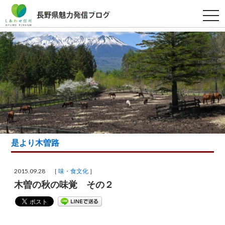
t
o
g
g
l
e
n
a
v
i
g
a
t
i
o
n
是より木曽路
2015.09.28 ［
味・食文化
］
木曽の秋の味覚 その２