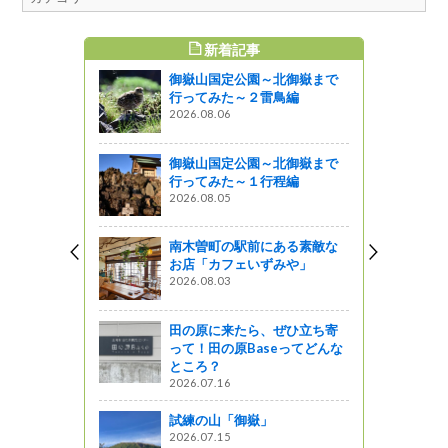
新着記事
すめ記事
御嶽山国定公園～北御嶽まで
やってきまし
行ってみた～２雷鳥編
2026.08.06
御嶽山国定公園～北御嶽まで
アニュース
行ってみた～１行程編
ポット巡り
2026.08.05
編」
南木曽町の駅前にある素敵な
お店「カフェいずみや」
館いたしま
2026.08.03
田の原に来たら、ぜひ立ち寄
って！田の原Baseってどんな
水
ところ？
2026.07.16
試練の山「御嶽」
2026.07.15