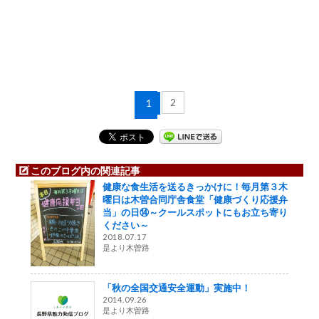
2
1
このブログ内の関連記事
健康な食生活を送るきっかけに！毎月第３木
曜日は木曽合同庁舎食堂「健康づくり応援弁
当」の日⑭～クールスポットにもお立ち寄り
ください～
2018.07.17
是より木曽路
「秋の全国交通安全運動」実施中！
2014.09.26
是より木曽路