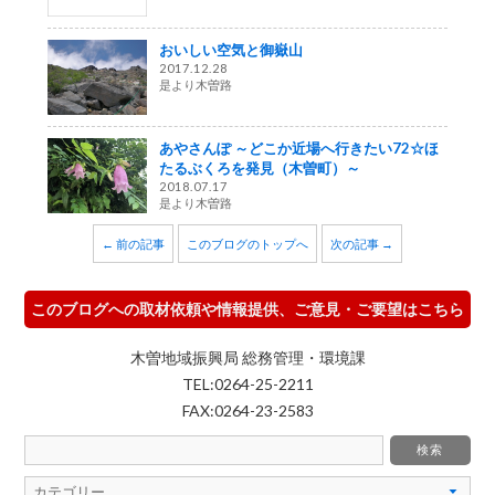
おいしい空気と御嶽山
2017.12.28
是より木曽路
あやさんぽ ～どこか近場へ行きたい72☆ほ
たるぶくろを発見（木曽町）～
2018.07.17
是より木曽路
← 前の記事
このブログのトップへ
次の記事 →
このブログへの取材依頼や情報提供、ご意見・ご要望はこちら
木曽地域振興局 総務管理・環境課
TEL:0264-25-2211
FAX:0264-23-2583