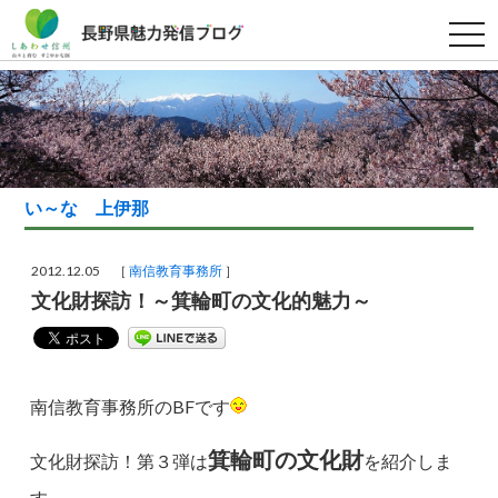
t
o
g
g
l
e
n
a
v
i
g
い～な 上伊那
a
t
i
o
2012.12.05 ［
南信教育事務所
］
n
文化財探訪！～箕輪町の文化的魅力～
南信教育事務所のBFです
箕輪町の文化財
文化財探訪！第３弾は
を紹介しま
す。