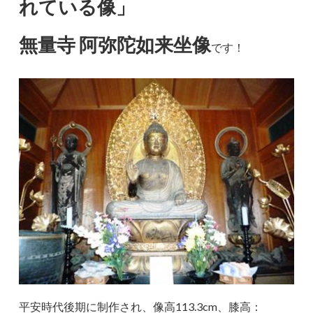
れている像」
無量寺 阿弥陀如来坐像
です！
平安時代後期に制作され、像高113.3cm、膝高：