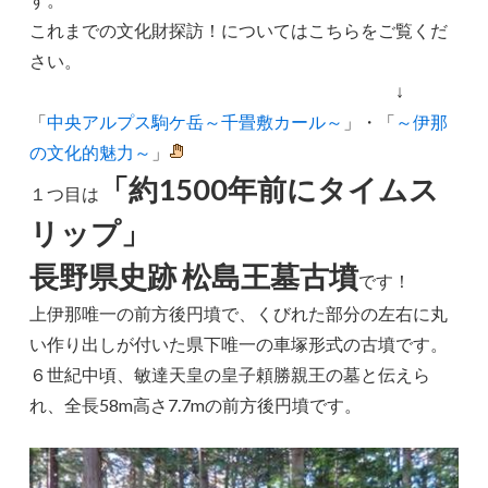
これまでの文化財探訪！についてはこちらをご覧くだ
さい。
↓
「
中央アルプス駒ケ岳～千畳敷カール～
」・「
～伊那
の文化的魅力～
」
「約1500年前にタイムス
１つ目は
リップ」
長野県史跡 松島王墓古墳
です！
上伊那唯一の前方後円墳で、くびれた部分の左右に丸
い作り出しが付いた県下唯一の車塚形式の古墳です。
６世紀中頃、敏達天皇の皇子頼勝親王の墓と伝えら
れ、全長58m高さ7.7mの前方後円墳です。