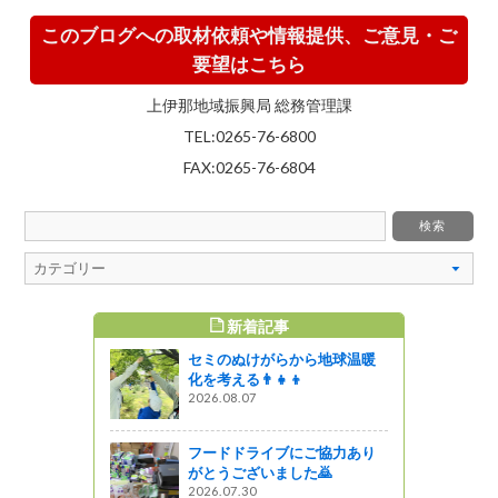
このブログへの取材依頼や情報提供、ご意見・ご
要望はこちら
上伊那地域振興局 総務管理課
TEL:0265-76-6800
FAX:0265-76-6804
新着記事
すめ記事
セミのぬけがらから地球温暖
自然公園の
化を考える👨‍👧‍👦
してみませ
2026.08.07
フードドライブにご協力あり
がとうございました🙇
レミアム牛
2026.07.30