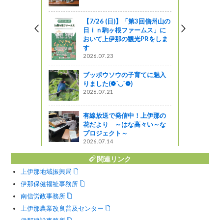
の伝統野菜め
ンプラリー
で！
【7/26 (日)】「第3回信州山の
日ｉｎ駒ヶ根ファームス」に
』発見
おいて上伊那の観光PRをしま
す
 その１
2026.07.23
ブッポウソウの子育てに魅入
りました(❁´◡`❁)
歴史の道
2026.07.21
しょ！！
有線放送で発信中！上伊那の
花だより ～はな高々い～な
プロジェクト～
2026.07.14
関連リンク
上伊那地域振興局
伊那保健福祉事務所
南信労政事務所
上伊那農業改良普及センター