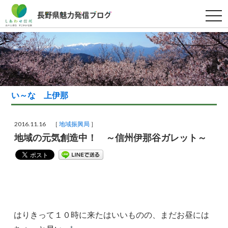
t
o
g
g
l
e
n
a
v
i
g
い～な 上伊那
a
t
i
o
2016.11.16 ［
地域振興局
］
n
地域の元気創造中！ ～信州伊那谷ガレット～
はりきって１０時に来たはいいものの、まだお昼には