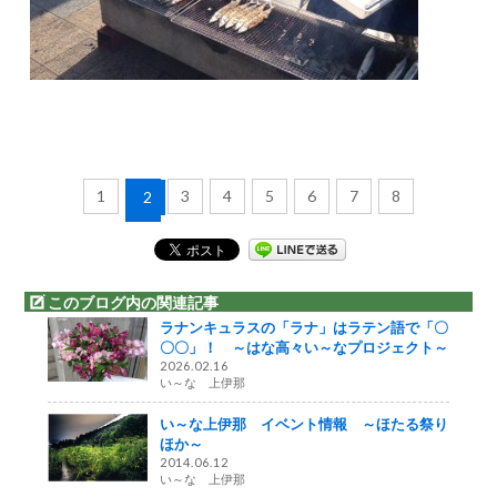
1
3
4
5
6
7
8
2
このブログ内の関連記事
ラナンキュラスの「ラナ」はラテン語で「〇
〇〇」！ ～はな高々い～なプロジェクト～
2026.02.16
い～な 上伊那
い～な上伊那 イベント情報 ～ほたる祭り
ほか～
2014.06.12
い～な 上伊那