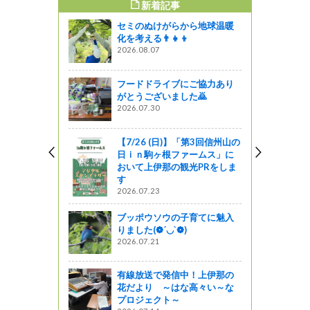
新着記事
すめ記事
セミのぬけがらから地球温暖
移住・教育
化を考える👨‍👧‍👦
ました！！
2026.08.07
っと通信～
フードドライブにご協力あり
港 写真コ
がとうございました🙇
募集中！
2026.07.30
』発見
【7/26 (日)】「第3回信州山の
フェスティ
日ｉｎ駒ヶ根ファームス」に
おいて上伊那の観光PRをしま
す
ってるの？
2026.07.23
州発のブラン
ブッポウソウの子育てに魅入
りました(❁´◡`❁)
2026.07.21
有線放送で発信中！上伊那の
花だより ～はな高々い～な
プロジェクト～