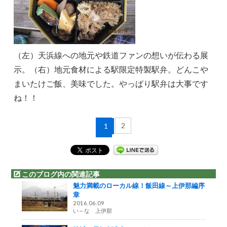
（左）天浜線への地元や鉄道ファンの想いが伝わる展
示。（右）地元食材による駅限定特製駅弁。どんこや
まいたけご飯、美味でした。やっぱり駅弁は大事です
ね！！
2
1
このブログ内の関連記事
魅力満載のローカル線！飯田線～上伊那編序
章
2016.06.09
い～な 上伊那