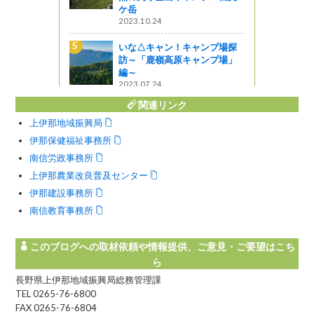
ケ岳
2023.10.24
職担当者と
いな△キャン！キャンプ場探
が交流しま
訪～「鹿嶺高原キャンプ場」
編～
2023.07.24
関連リンク
上伊那地域振興局
伊那保健福祉事務所
南信労政事務所
上伊那農業改良普及センター
伊那建設事務所
南信教育事務所
このブログへの取材依頼や情報提供、ご意見・ご要望はこち
ら
長野県上伊那地域振興局総務管理課
TEL 0265-76-6800
FAX 0265-76-6804