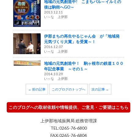
地域の元気創造中! こまちバル～イルミの
後は駒街へGO～
2013.12.11
い～な 上伊那
伊那まちの再生やるじゃん会 が「地域発
元気づくり大賞」を受賞～！
2016.12.07
い～な 上伊那
地域の元気創造中！ 駒ヶ根市の鉄道１００
年記念事業 ～その１～
2014.10.29
い～な 上伊那
← 前の記事
このブログのトップへ
次の記事 →
このブログへの取材依頼や情報提供、ご意見・ご要望はこちら
上伊那地域振興局 総務管理課
TEL:0265-76-6800
FAX:0265-76-6804