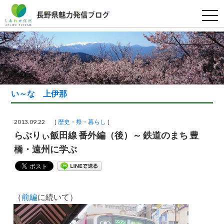
t
o
g
g
l
e
n
a
v
i
g
い～な 上伊那
a
t
i
o
2013.09.22 ［
歴史・祭・暮らし
］
n
らぶりぃ飯田線 番外編（後）～ 鉄道のまち 豊
橋・遠州に学ぶ
（
前編
に続いて）