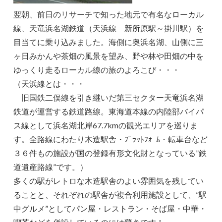
翌朝、前日のリサーチで知った地元で有名なローカル
線、天竜浜名湖鉄道（天浜線 新所原駅～掛川駅）を
目当てに乗り込みました。海側に奥浜名湖、山側に三
ヶ日みかんや茶畑の風景を望み、野や林や田畑の中を
ゆっくり走るローカル線の旅のよろこび・・・
（天浜線とは・・・
旧国鉄二俣線を引き継いだ第三セクター天竜浜名湖
鉄道が運営する鉄道路線。東海道本線の内陸部バイパ
ス線として浜名湖北岸67.7kmの観光エリアを巡りま
す。全路線にわたり木造駅舎・ﾌﾟﾗｯﾄﾌｫｰﾑ・転車台など
３６件もの施設が国の登録有形文化財となっている”鉄
道遺産路線”です。）
多くの駅がレトロな木造駅舎のよい雰囲気を残してい
ることと、それぞれの駅舎が複合利用施設として、”駅
中グルメ”としてパン屋・レストラン・そば屋・中華・