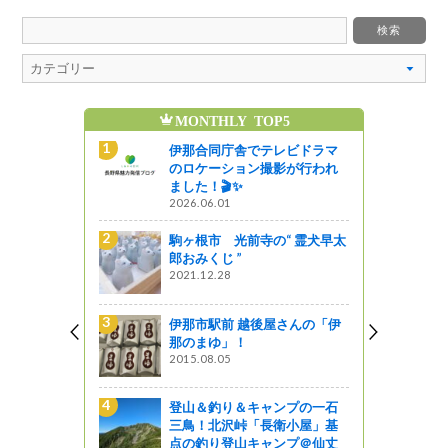
MONTHLY TOP5
魅
レビドラマ
伊那合同庁舎でテレビドラマ
影が行われ
のロケーション撮影が行われ
ました！🎬✨
2026.06.01
“ 霊犬早太
駒ヶ根市 光前寺の“ 霊犬早太
郎おみくじ ”
2021.12.28
ンプの一石
伊那市駅前 越後屋さんの「伊
衛小屋」基
那のまゆ」！
ンプ＠仙丈
2015.08.05
登山＆釣り＆キャンプの一石
三鳥！北沢峠「長衛小屋」基
市）
点の釣り登山キャンプ＠仙丈