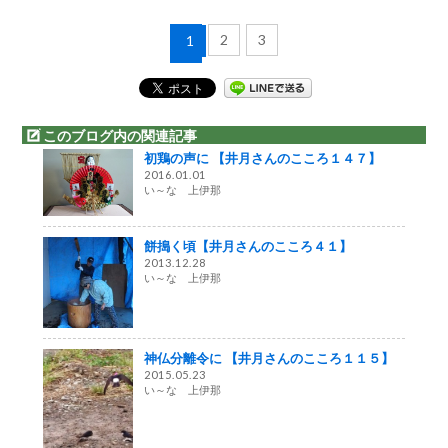
2
3
1
このブログ内の関連記事
初鶏の声に 【井月さんのこころ１４７】
2016.01.01
い～な 上伊那
餅搗く頃【井月さんのこころ４１】
2013.12.28
い～な 上伊那
神仏分離令に 【井月さんのこころ１１５】
2015.05.23
い～な 上伊那