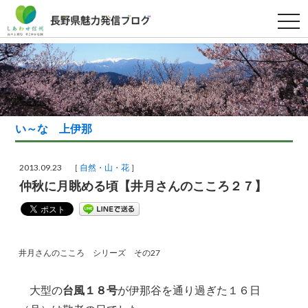
t
o
g
g
l
e
n
a
v
i
g
い～な 上伊那
a
t
i
o
2013.09.23 ［
自然・山・花
］
n
仲秋に月眺める頃【井月さんのこころ２７】
井月さんのこころ シリーズ その27
大型の
台風１８号
が伊那谷を通り過ぎた１６日