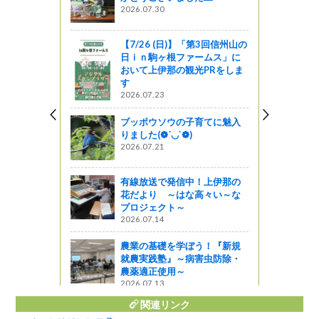
む『下髙井
2026.07.30
う
【7/26 (日)】「第3回信州山の
日ｉｎ駒ヶ根ファームス」に
イルミネー
おいて上伊那の観光PRをしま
す
2026.07.23
しょ！！
ブッポウソウの子育てに魅入
そう！月1サ
りました(❁´◡`❁)
ました
2026.07.21
しょ！！
有線放送で発信中！上伊那の
２月２７日
花だより ～はな高々い～な
プロジェクト～
2026.07.14
農業の基礎を学ぼう！『新規
就農実践塾』～病害虫防除・
農薬適正使用～
2026.07.13
関連リンク