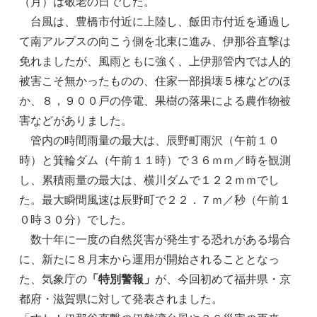
（月）は敬老の日でした。
台風は、豊橋市付近に上陸し、飯田市付近を通過し
て南アルプスの向こう側を北東に進み、伊那谷直撃は
免れましたが、風雨ともに強く、上伊那管内では人的
被害こそ無かったものの、住家一部損壊５棟などのほ
か、８，９００戸の停電、果樹の落果による農作物被
害などがありました。
管内の時間雨量の最大は、辰野町雨沢（午前１０
時）と箕輪ダム（午前１１時）で３６ｍｍ／時を観測
し、累積雨量の最大は、横川ダムで１２２ｍｍでし
た。最大瞬間風速は辰野町で２２．７ｍ／秒（午前１
０時３０分）でした。
数十年に一度の自然災害が発生する恐れがある場合
に、新たに８月末から運用が開始されることとなっ
た、気象庁の
「特別警報」
が、今回初めて福井県・京
都府・滋賀県に対して発表されました。