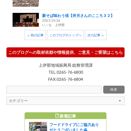
新そば味わう頃【井月さんのこころ３２】
2013.10.26
い～な 上伊那
← 前の記事
このブログのトップへ
次の記事 →
このブログへの取材依頼や情報提供、ご意見・ご要望はこちら
上伊那地域振興局 総務管理課
TEL:0265-76-6800
FAX:0265-76-6804
新着記事
すめ記事
フードドライブにご協力あり
たきばむ)頃
がとうございました🙇