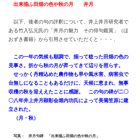
出来揃ふ田畑の色や秋の月 井月
以下、後者の句の評釈について、井上井月研究者で
ある竹入弘元氏の「井月の魅力 その俳句鑑賞」（ほ
おずき書籍）から引用させていただくと・・・、
この一年の気候も順調で、揃って稔った田畑の色の
見事さ。折から秋の月が昇ってきて辺りを照らす。
せっかく丹精込めた農作物も旱や風水害、病害虫で
台無しになることもあるだけに、天候に恵まれ、無事
収穫の秋を迎ええたことに感謝。 この句の碑が二〇
〇八年井上井月顕彰会堀内功氏によって美篶笠原に建
立された。
（月・秋）
写真： 井月句碑 「出来揃ふ田畑の色や秋の月」