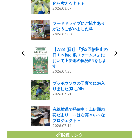
化を考える👨‍👧‍👦
生しよう～
2026.08.07
フードドライブにご協力あり
設 第4弾
がとうございました🙇
山堰と丸石
2026.07.30
う
【7/26 (日)】「第3回信州山の
日ｉｎ駒ヶ根ファームス」に
歴史の道
おいて上伊那の観光PRをしま
す
2026.07.23
しょ！！
ブッポウソウの子育てに魅入
（伊那市）
りました(❁´◡`❁)
2026.07.21
有線放送で発信中！上伊那の
花だより ～はな高々い～な
プロジェクト～
2026.07.14
関連リンク