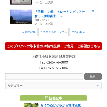
い～な 上伊那
「信州 山の日」トレッキングツアー ～戸
倉山（伊那富士）～
2015.07.28
い～な 上伊那
← 前の記事
このブログのトップへ
次の記事 →
このブログへの取材依頼や情報提供、ご意見・ご要望はこちら
上伊那地域振興局 総務管理課
TEL:0265-76-6800
FAX:0265-76-6804
新着記事
すめ記事
セミのぬけがらから地球温暖
備イベント