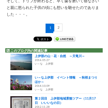
そして、ドリフが終わると、早く歯を磨いて寝なさい
と親に怒られた子供の頃にも想いを馳せたのでありま
した・・・。
2
1
このブログ内の関連記事
上伊那の山・花・自然 ～天竜川～
2016.05.27
い～な 上伊那
い～な上伊那 イベント情報 ～秋桜まつり
ほか～
2014.10.09
い～な 上伊那
第２回目 上伊那地域景観ツアー（11月17
日 いいいなの日）
2012.11.28