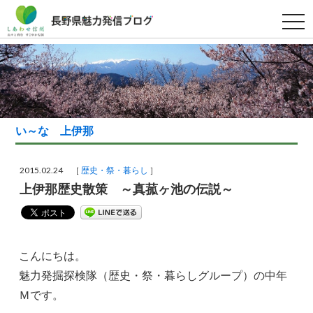
t
o
g
g
l
e
n
a
v
i
g
い～な 上伊那
a
t
i
o
2015.02.24 ［
歴史・祭・暮らし
］
n
上伊那歴史散策 ～真菰ヶ池の伝説～
こんにちは。
魅力発掘探検隊（歴史・祭・暮らしグループ）の中年
Ｍです。