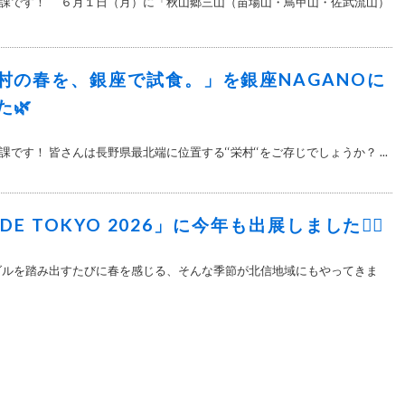
課です！ ６月１日（月）に「秋山郷三山（苗場山・鳥甲山・佐武流山）
村の春を、銀座で試食。」を銀座NAGANOに
🌿
です！ 皆さんは長野県最北端に位置する‘‘栄村‘‘をご存じでしょうか？ ...
ODE TOKYO 2026」に今年も出展しました🚴‍♂️
ダルを踏み出すたびに春を感じる、そんな季節が北信地域にもやってきま