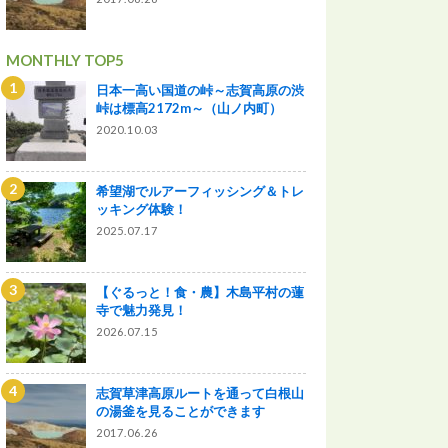
MONTHLY TOP5
日本一高い国道の峠～志賀高原の渋
峠は標高2172m～（山ノ内町）
2020.10.03
希望湖でルアーフィッシング＆トレ
ッキング体験！
2025.07.17
【ぐるっと！食・農】木島平村の蓮
寺で魅力発見！
2026.07.15
志賀草津高原ルートを通って白根山
の湯釜を見ることができます
2017.06.26