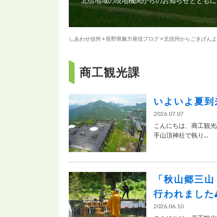
北信地域の現地機関からのお知らせとともに
しあわせ信州
>
長野県魅力発信ブログ
>
北信州からごきげんよ
商工観光課
いよいよ夏到
2026.07.07
こんにちは、商工観光
手山頂神社で執り...
「秋山郷三山
行われました
2026.06.10