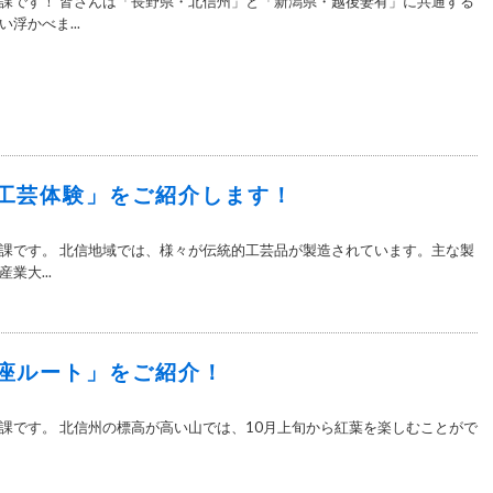
課です！ 皆さんは「長野県・北信州」と「新潟県・越後妻有」に共通する
浮かべま...
工芸体験」をご紹介します！
課です。 北信地域では、様々が伝統的工芸品が製造されています。主な製
業大...
座ルート」をご紹介！
課です。 北信州の標高が高い山では、10月上旬から紅葉を楽しむことがで