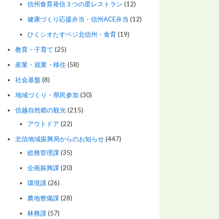
信州食育発信３つの星レストラン
(12)
健康づくり応援弁当・信州ACE弁当
(12)
ひくシオたすベジ北信州・食育
(19)
教育・子育て
(25)
産業・就業・移住
(58)
社会基盤
(8)
地域づくり・県民参加
(30)
信越自然郷の観光
(215)
アウトドア
(22)
北信地域振興局からのお知らせ
(447)
総務管理課
(35)
企画振興課
(20)
環境課
(26)
農地整備課
(28)
林務課
(57)