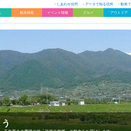
しあわせ信州
データで知る信州
動画で
人
観光情報
イベント情報
グルメ
アウトドア
よう