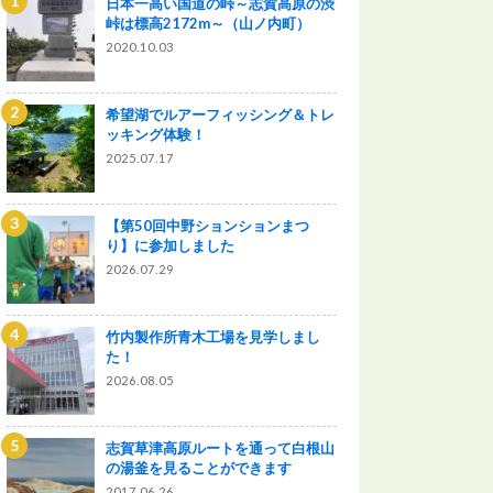
日本一高い国道の峠～志賀高原の渋
峠は標高2172m～（山ノ内町）
2020.10.03
希望湖でルアーフィッシング＆トレ
ッキング体験！
2025.07.17
【第50回中野ションションまつ
り】に参加しました
2026.07.29
竹内製作所青木工場を見学しまし
た！
2026.08.05
志賀草津高原ルートを通って白根山
の湯釜を見ることができます
2017.06.26