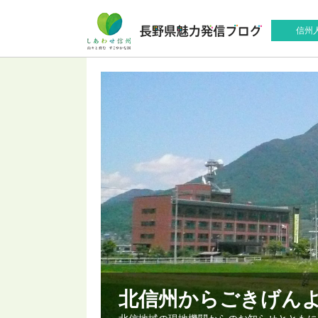
信州
北信州からごきげん