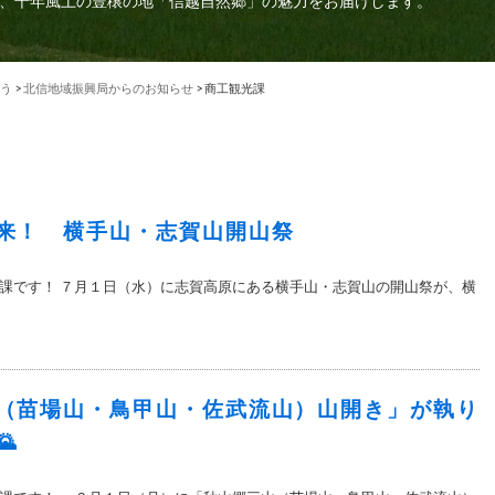
、千年風土の豊穣の地「信越自然郷」の魅力をお届けします。
う
>
北信地域振興局からのお知らせ
>
商工観光課
来！ 横手山・志賀山開山祭
課です！ ７月１日（水）に志賀高原にある横手山・志賀山の開山祭が、横
（苗場山・鳥甲山・佐武流山）山開き」が執り
