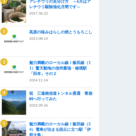
アレチウリの見分け方 ～6月はア
レチウリ駆除強化月間です～
2017.06.22
高原の味みはらしの焼とうもろこし
2013.08.14
魅力満載のローカル線！飯田線（1
1）驚天動地の信州最強・秘境駅
「田本」その２
2014.11.14
祝 三遠南信道トンネル貫通 青崩
峠へ行ってみた
2023.09.26
魅力満載のローカル線！飯田線（3
4）電車が泊まる段丘に立つ駅「伊
那大島」