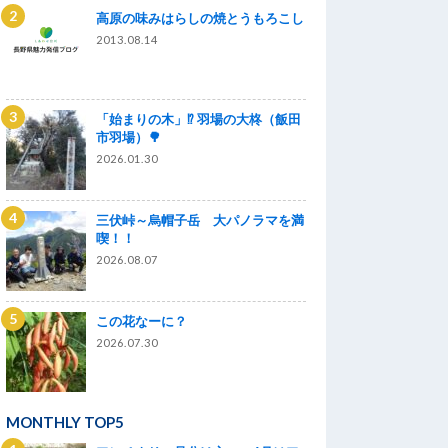
高原の味みはらしの焼とうもろこし
2013.08.14
「始まりの木」⁉ 羽場の大柊（飯田
市羽場）🌳
2026.01.30
三伏峠～烏帽子岳 大パノラマを満
喫！！
2026.08.07
この花なーに？
2026.07.30
MONTHLY TOP5