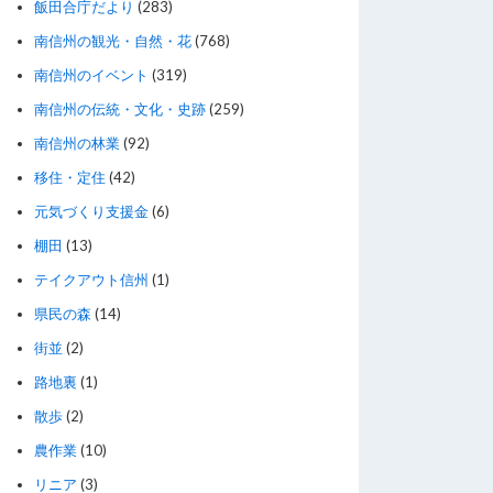
飯田合庁だより
(283)
南信州の観光・自然・花
(768)
南信州のイベント
(319)
南信州の伝統・文化・史跡
(259)
南信州の林業
(92)
移住・定住
(42)
元気づくり支援金
(6)
棚田
(13)
テイクアウト信州
(1)
県民の森
(14)
街並
(2)
路地裏
(1)
散歩
(2)
農作業
(10)
リニア
(3)