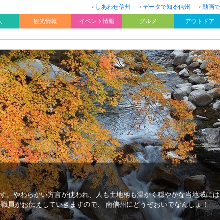
しあわせ信州
データで知る信州
動画で
人
観光情報
イベント情報
グルメ
アウトドア
す。やわらかい方言が使われ、人も土地柄も温かく穏やかな当地域には
を職員がお伝えしていきますので、 南信州にどうぞおいでなんしょ！