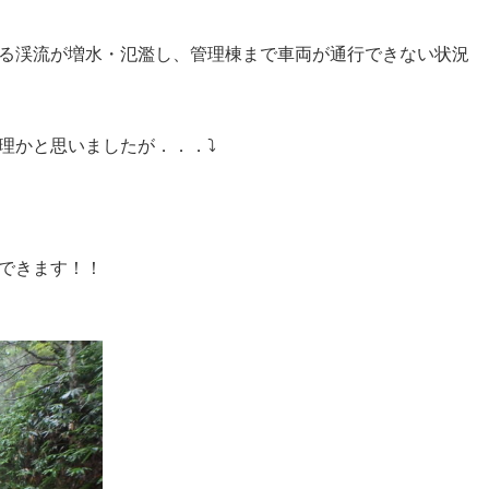
る渓流が増水・氾濫し、管理棟まで車両が通行できない状況
理かと思いましたが．．．⤵
できます！！