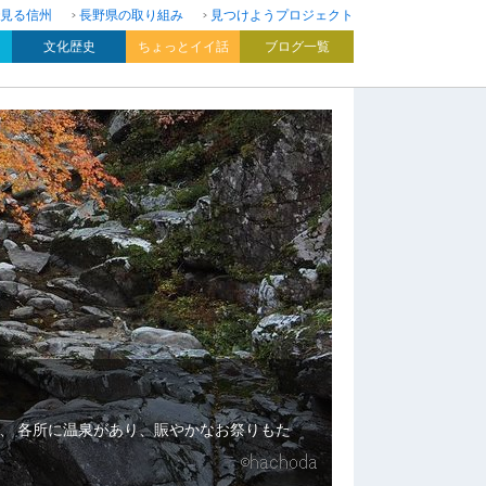
見る信州
長野県の取り組み
見つけようプロジェクト
文化歴史
ちょっとイイ話
ブログ一覧
、 各所に温泉があり、賑やかなお祭りもた