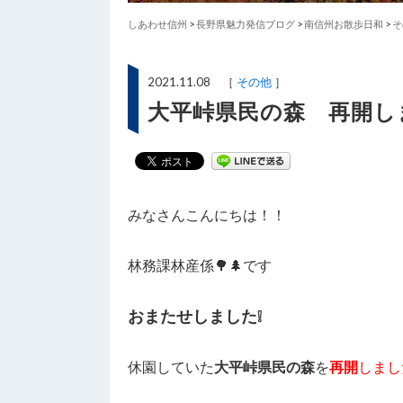
しあわせ信州
>
長野県魅力発信ブログ
>
南信州お散歩日和
>
そ
2021.11.08 ［
その他
］
大平峠県民の森 再開し
みなさんこんにちは！！
林務課林産係🌳🌲です
おまたせしました❕
休園していた
大平峠県民の森
を
再開
しまし