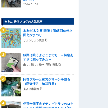
2016.01.06
魅力発信ブログの人気記事
8/8(土)8/9(日)開催！第65回信州上
田七夕まつり
じょうしょう気流
線路は続くよどこまでも ～特急あ
ずさに乗ってみた～
来て！観て！松本『彩』発見
阿寺ブルーと柿其グリーンを巡る
（阿寺渓谷～柿其渓谷）
是より木曽路
伊那合同庁舎でテレビドラマのロケ