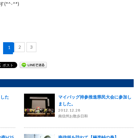
^-^*)
2
3
1
ました
マイバッグ持参推進県民大会に参加し
ました。
2012.12.28
南信州お散歩日和
森H25
南信州を訪ねて【極楽峠の巻】