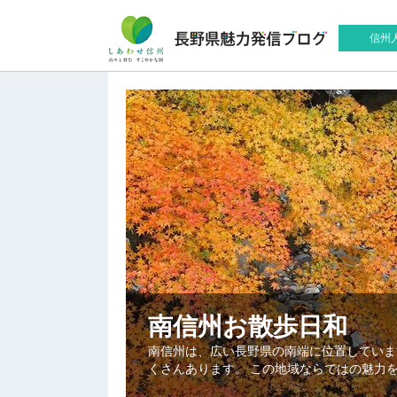
信州
南信州お散歩日和
南信州は、広い長野県の南端に位置していま
くさんあります。 この地域ならではの魅力