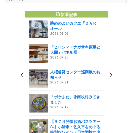
新着記事
すめ記事
眺めのよいカフエ「ＯＡＲ」
「御嶽神社
オール
介します。
2026.08.06
「ヒロシマ・ナガサキ原爆と
るブナの原生
人間」パネル展
ヤの平高原
2026.07.28
う
人権啓発センター巡回展のお
知らせ
か近場へ行
2026.07.21
社～
「ポケふた」@南牧村みてき
ました
田」
2026.07.17
』発見
【🍷７月開催お酒バスツアー
🍶】小諸市・佐久市をめぐる
特別なワイン・日本酒旅に出