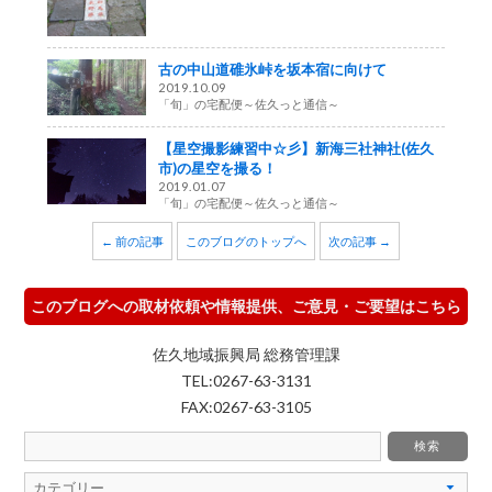
古の中山道碓氷峠を坂本宿に向けて
2019.10.09
「旬」の宅配便～佐久っと通信～
【星空撮影練習中☆彡】新海三社神社(佐久
市)の星空を撮る！
2019.01.07
「旬」の宅配便～佐久っと通信～
← 前の記事
このブログのトップへ
次の記事 →
このブログへの取材依頼や情報提供、ご意見・ご要望はこちら
佐久地域振興局 総務管理課
TEL:0267-63-3131
FAX:0267-63-3105