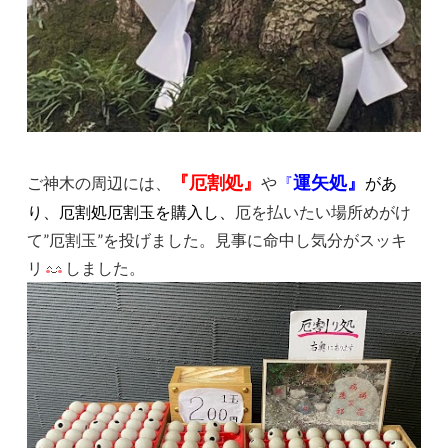
『厄割処』
運矢処』
ご神木の周辺には、
や
『
があ
り、厄割処厄割玉を購入し、
厄を払いたい場所めがけ
て”厄割玉”を投げました。見事に命中し気分がスッキ
リ
しました。