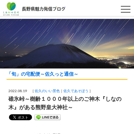
t
o
g
g
l
e
n
a
v
i
g
a
t
i
o
「旬」の宅配便～佐久っと通信～
n
2022.08.19 ［
佐久のいい景色
佐久であそぼう
］
碓氷峠～樹齢１０００年以上のご神木『しなの
木』がある熊野皇大神社～