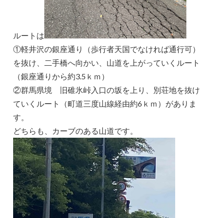
ルートは
①軽井沢の銀座通り（歩行者天国でなければ通行可）
を抜け、二手橋へ向かい、山道を上がっていくルート
（銀座通りから約3.5ｋｍ）
②群馬県境 旧碓氷峠入口の坂を上り、別荘地を抜け
ていくルート（町道三度山線経由約6ｋｍ）がありま
す。
どちらも、カーブのある山道です。