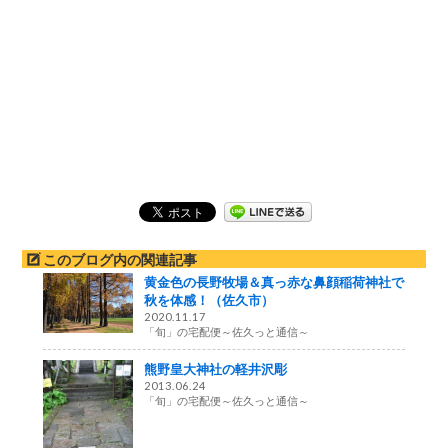
このブログ内の関連記事
黄金色の長野牧場＆真っ赤な鼻顔稲荷神社で
秋を体感！（佐久市）
2020.11.17
「旬」の宅配便～佐久っと通信～
熊野皇大神社の軽井沢彫
2013.06.24
「旬」の宅配便～佐久っと通信～