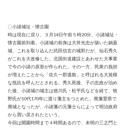
〇小諸城址・懐古園
時は現在に戻り、３月14日午前５時20分、小諸城址・
懐古園前到着。小諸城の前身は大井光忠が築いた鍋蓋
城、これを取り込んだ武田信玄の城郭だが、仙石秀久
がこれを大改修した。北国街道建設とあわせた大事業
で今の小諸の原形が作られた。その一方、民衆の負担
が増えたことから「佐久一郡逃散」と呼ばれる大規模
な抵抗を呼んだとされる。秀久死後、子の忠政が治め
た後、小諸城の城主は徳川氏・松平氏などを経て、牧
野氏が10代170年に渡り藩主をつとめた。廃藩置県で
廃城となったが、小諸藩の元藩士らによって明治政府
から買い戻されたという。
今回は開園時間まで４時間あるので、未明の三之門と