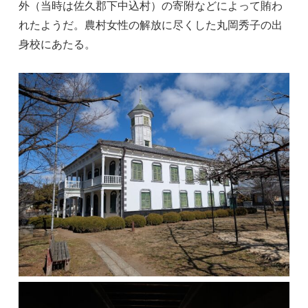
外（当時は佐久郡下中込村）の寄附などによって賄わ
れたようだ。農村女性の解放に尽くした丸岡秀子の出
身校にあたる。