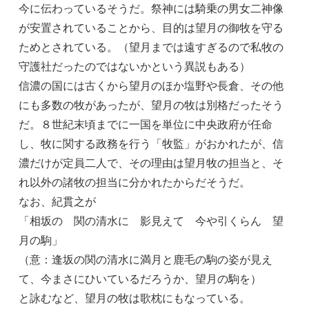
今に伝わっているそうだ。祭神には騎乗の男女二神像
が安置されていることから、目的は望月の御牧を守る
ためとされている。（望月までは遠すぎるので私牧の
守護社だったのではないかという異説もある）
信濃の国には古くから望月のほか塩野や長倉、その他
にも多数の牧があったが、望月の牧は別格だったそう
だ。８世紀末頃までに一国を単位に中央政府が任命
し、牧に関する政務を行う「牧監」がおかれたが、信
濃だけが定員二人で、その理由は望月牧の担当と、そ
れ以外の諸牧の担当に分かれたからだそうだ。
なお、紀貫之が
「相坂の 関の清水に 影見えて 今や引くらん 望
月の駒」
（意：逢坂の関の清水に満月と鹿毛の駒の姿が見え
て、今まさにひいているだろうか、望月の駒を）
と詠むなど、望月の牧は歌枕にもなっている。