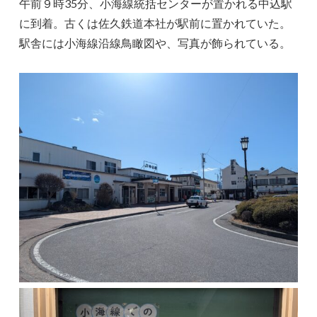
午前９時35分、小海線統括センターが置かれる中込駅
に到着。古くは佐久鉄道本社が駅前に置かれていた。
駅舎には小海線沿線鳥瞰図や、写真が飾られている。