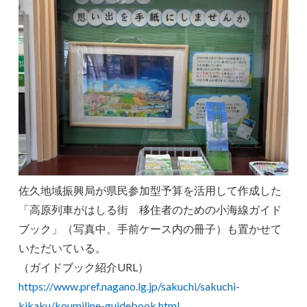
佐久地域振興局が県民参加型予算を活用して作成した
「高原列車がはしる街 移住者のための小海線ガイド
ブック」（写真中、手前ケース内の冊子）も置かせて
いただいている。
（ガイドブック紹介URL）
https://www.pref.nagano.lg.jp/sakuchi/sakuchi-
kikaku/koumiline-guidebook.html