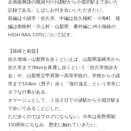
企画振興課の職員Yが小諸駅から小淵沢駅まで歩いた
記録である。しばしお付き合いいただきたい。
前編は小諸市・佐久市、中編は佐久穂町・小海町、後
編は南牧村・川上村・山梨県、番外編にJR小海線の
HIGH RAIL 1375について記す。
【経緯と前提】
佐久地域～山梨県を歩くといえば、山梨県韮崎市から
佐久市まで78kmを夜通し歩くという「佐久市強歩大
会」や、山梨県立甲府第一高等学校の、学校から小諸
市まで103km（男子）歩く「強行遠足」という非常に
タフな行事がある。
オマージュとして、１泊２日で小諸駅から小淵沢駅ま
で歩いてみることにした。
ただ歩くのではブログにならない。今年は長野県制
150周年にちなみ、歴史に触れていきたい。