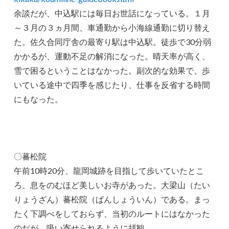
余談だが、中込駅には毎日お世話になっている。１月
～３月の３ヵ月間、車通勤から小海線通勤に切り替え
た。佐久合同庁舎の最寄り駅は中込駅。徒歩で30分弱
かかるが、運動不足の解消になった。晴天率が高く、
雪で困るということはなかった。副次的な効果で、歩
いている途中で四季を感じたり、仕事を反省する時間
にもなった。
〇蕃松院
午前10時20分、龍岡城跡を目指して歩いていたとこ
ろ、息をのむほど美しいお寺があった。大梁山（たい
りょうざん）蕃松院（ばんしょういん）である。まっ
たく下調べをしておらず、当初のルートにはなかった
のだが、吸い寄せられるように拝観。