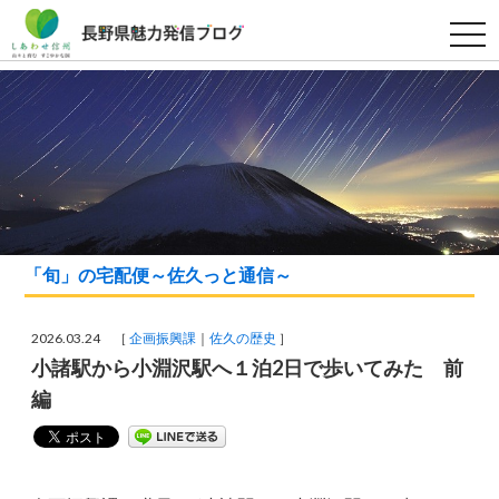
t
o
g
g
l
e
n
a
v
i
g
a
t
i
o
「旬」の宅配便～佐久っと通信～
n
2026.03.24 ［
企画振興課
佐久の歴史
］
小諸駅から小淵沢駅へ１泊2日で歩いてみた 前
編