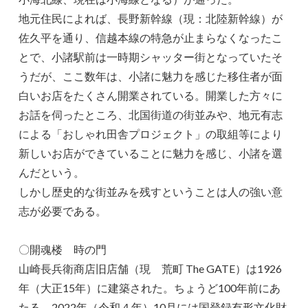
地元住民によれば、長野新幹線（現：北陸新幹線）が
佐久平を通り、信越本線の特急が止まらなくなったこ
とで、小諸駅前は一時期シャッター街となっていたそ
うだが、ここ数年は、小諸に魅力を感じた移住者が面
白いお店をたくさん開業されている。開業した方々に
お話を伺ったところ、北国街道の街並みや、地元有志
による「おしゃれ田舎プロジェクト」の取組等により
新しいお店ができていることに魅力を感じ、小諸を選
んだという。
しかし歴史的な街並みを残すということは人の強い意
志が必要である。
〇開魂楼 時の門
山崎長兵衛商店旧店舗（現 荒町 The GATE）は1926
年（大正15年）に建築された。ちょうど100年前にあ
たる。2022年（令和４年）10月には国登録有形文化財