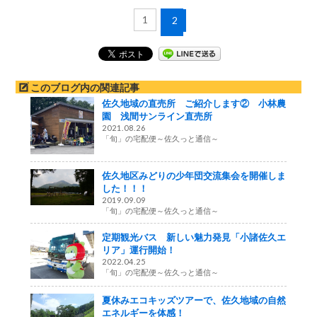
1
2
このブログ内の関連記事
佐久地域の直売所 ご紹介します② 小林農
園 浅間サンライン直売所
2021.08.26
「旬」の宅配便～佐久っと通信～
佐久地区みどりの少年団交流集会を開催しま
した！！！
2019.09.09
「旬」の宅配便～佐久っと通信～
定期観光バス 新しい魅力発見「小諸佐久エ
リア」運行開始！
2022.04.25
「旬」の宅配便～佐久っと通信～
夏休みエコキッズツアーで、佐久地域の自然
エネルギーを体感！