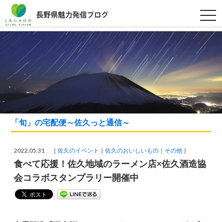
t
o
g
g
l
e
n
a
v
i
g
a
t
i
o
「旬」の宅配便～佐久っと通信～
n
2022.05.31 ［
佐久のイベント
佐久のおいしいもの
その他
］
食べて応援！佐久地域のラーメン店×佐久酒造協
会コラボスタンプラリー開催中