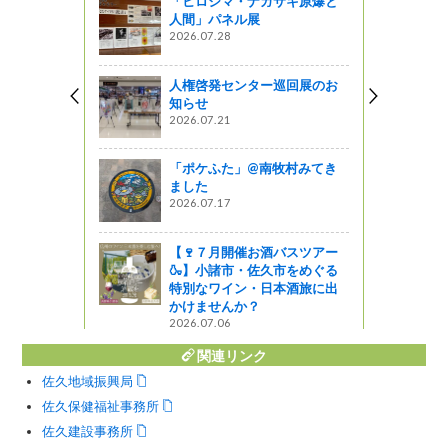
「ヒロシマ・ナガサキ原爆と
人間」パネル展
による写真
2026.07.28
の」で開催
人権啓発センター巡回展のお
ってるの？
知らせ
2026.07.21
沼発 福幸
ト「明日に向
「ポケふた」@南牧村みてき
」が1月13
ました
！
2026.07.17
【🍷７月開催お酒バスツアー
との森林づ
🍶】小諸市・佐久市をめぐる
を開催しま
特別なワイン・日本酒旅に出
かけませんか？
2026.07.06
ットワーク
関連リンク
佐久地域振興局
佐久保健福祉事務所
佐久建設事務所