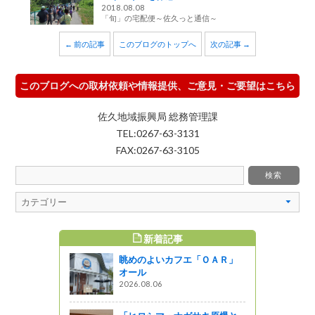
2018.08.08
「旬」の宅配便～佐久っと通信～
← 前の記事
このブログのトップへ
次の記事 →
このブログへの取材依頼や情報提供、ご意見・ご要望はこちら
佐久地域振興局 総務管理課
TEL:0267-63-3131
FAX:0267-63-3105
新着記事
すめ記事
眺めのよいカフエ「ＯＡＲ」
「信越自然
オール
デン201
2026.08.06
す
う