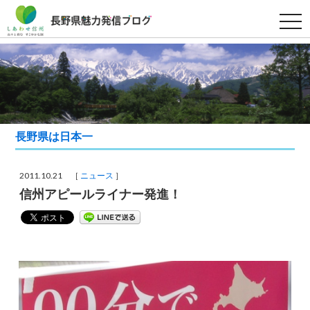
t
o
g
g
l
e
n
a
v
i
g
a
長野県は日本一
t
i
o
n
2011.10.21 ［
ニュース
］
信州アピールライナー発進！