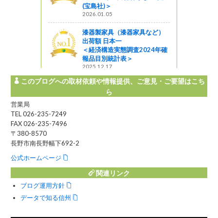
(宝島社)＞
2026.01.05
漆器製家具（漆器家具など）
出荷額 日本一
＜経済構造実態調査2024年確
報品目別統計表＞
2025.12.17
このブログへの取材依頼や情報提供、ご意見・ご要望はこち
ら
営業局
TEL 026-235-7249
FAX 026-235-7496
〒380-8570
長野市南長野幅下692-2
公式ホームページ
関連リンク
ブログ運用方針
データで知る信州