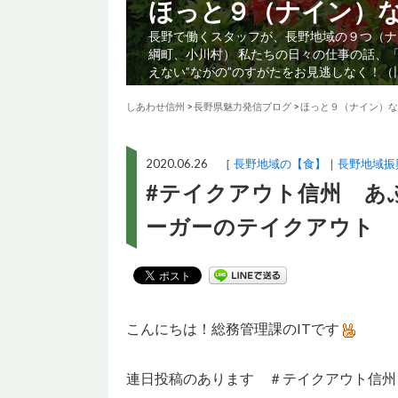
ほっと９（ナイン）
長野で働くスタッフが、長野地域の９つ（ナ
綱町、小川村） 私たちの日々の仕事の話、
えない”ながの”のすがたをお見逃しなく！
しあわせ信州
>
長野県魅力発信ブログ
>
ほっと９（ナイン）な
2020.06.26 ［
長野地域の【食】
長野地域振
#テイクアウト信州 あ
ーガーのテイクアウト
こんにちは！総務管理課のITです
連日投稿のあります ＃テイクアウト信州