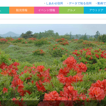
しあわせ信州
データで知る信州
動画で
人
観光情報
イベント情報
グルメ
アウトドア