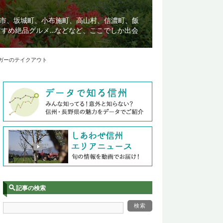
市、坂城町、小布施町、高山村、信濃町、飯
すすめ絶品グルメ…などなど、ここでしか出会
ガーのテイクアウト
記事の検索