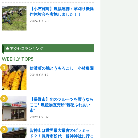
【小布施町】農福連携：草刈り機操
作体験会を実施しました！！
2026.07.23
アクセスランキング
WEEKLY TOP5
信濃町の焼とうもろこし 小林農園
2015.08.17
【長野市】旬のフルーツを買うなら
ここ!!農産物直売所”若穂ふれあい
市”
2022.09.02
皆神山は世界最大最古のピラミッ
ド？！長野市松代 皆神神社に行っ