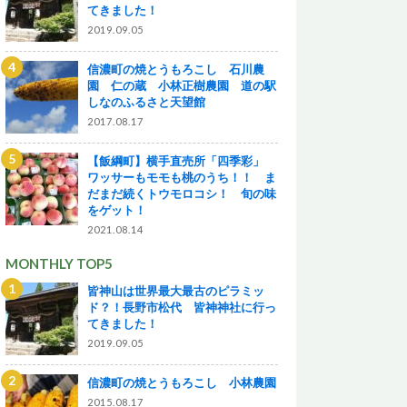
てきました！
2019.09.05
信濃町の焼とうもろこし 石川農
園 仁の蔵 小林正樹農園 道の駅
しなのふるさと天望館
2017.08.17
【飯綱町】横手直売所「四季彩」
ワッサーもモモも桃のうち！！ ま
だまだ続くトウモロコシ！ 旬の味
をゲット！
2021.08.14
MONTHLY TOP5
皆神山は世界最大最古のピラミッ
ド？！長野市松代 皆神神社に行っ
てきました！
2019.09.05
信濃町の焼とうもろこし 小林農園
2015.08.17