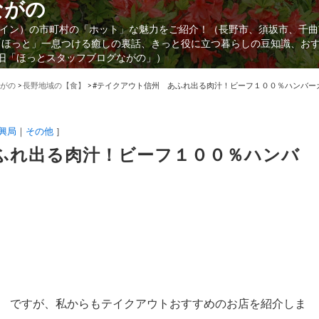
ながの
イン）の市町村の「ホット」な魅力をご紹介！（長野市、須坂市、千曲
「ほっと」一息つける癒しの裏話、きっと役に立つ暮らしの豆知識、お
（旧「ほっとスタッフブログながの」）
がの
>
長野地域の【食】
>
#テイクアウト信州 あふれ出る肉汁！ビーフ１００％ハンバー
興局
その他
］
ふれ出る肉汁！ビーフ１００％ハンバ
 ですが、私からもテイクアウトおすすめのお店を紹介しま