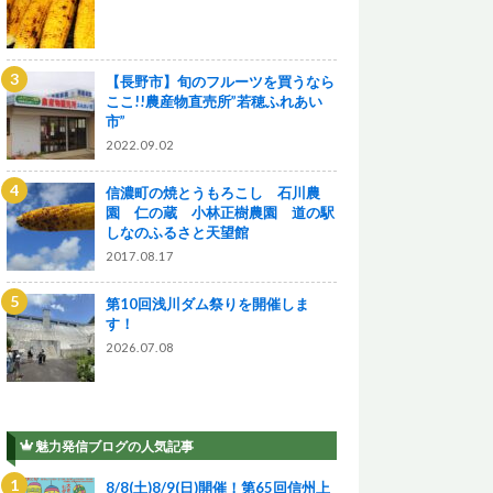
【長野市】旬のフルーツを買うなら
ここ!!農産物直売所”若穂ふれあい
市”
2022.09.02
信濃町の焼とうもろこし 石川農
園 仁の蔵 小林正樹農園 道の駅
しなのふるさと天望館
2017.08.17
第10回浅川ダム祭りを開催しま
す！
2026.07.08
魅力発信ブログの人気記事
8/8(土)8/9(日)開催！第65回信州上