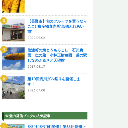
【長野市】旬のフルーツを買うなら
ここ!!農産物直売所”若穂ふれあい
市”
2022.09.02
信濃町の焼とうもろこし 石川農
園 仁の蔵 小林正樹農園 道の駅
しなのふるさと天望館
2017.08.17
第10回浅川ダム祭りを開催しま
す！
2026.07.08
魅力発信ブログの人気記事
8/8(土)8/9(日)開催！第65回信州上