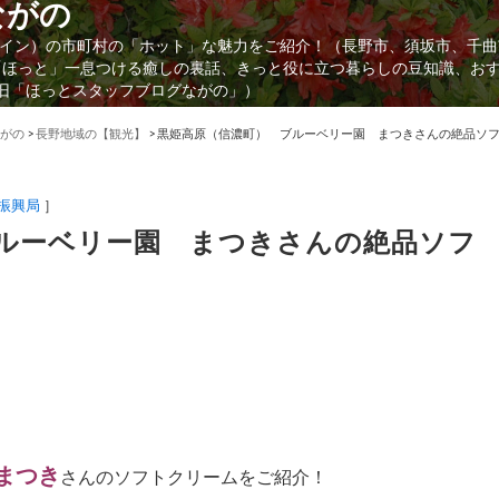
ながの
イン）の市町村の「ホット」な魅力をご紹介！（長野市、須坂市、千曲
「ほっと」一息つける癒しの裏話、きっと役に立つ暮らしの豆知識、お
（旧「ほっとスタッフブログながの」）
がの
>
長野地域の【観光】
>
黒姫高原（信濃町） ブルーベリー園 まつきさんの絶品ソフ
振興局
］
ルーベリー園 まつきさんの絶品ソフ
まつき
さんのソフトクリームをご紹介！