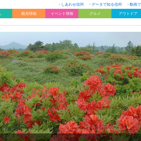
しあわせ信州
データで知る信州
動画で
人
観光情報
イベント情報
グルメ
アウトドア