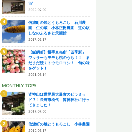
市”
2022.09.02
信濃町の焼とうもろこし 石川農
園 仁の蔵 小林正樹農園 道の駅
しなのふるさと天望館
2017.08.17
【飯綱町】横手直売所「四季彩」
ワッサーもモモも桃のうち！！ ま
だまだ続くトウモロコシ！ 旬の味
をゲット！
2021.08.14
MONTHLY TOP5
皆神山は世界最大最古のピラミッ
ド？！長野市松代 皆神神社に行っ
てきました！
2019.09.05
信濃町の焼とうもろこし 小林農園
2015.08.17