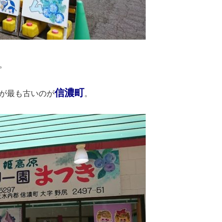
。
信濃町
が最も古いのが
。