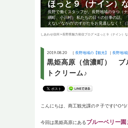
ほっと９（ナイン）
長野で働くスタッフが、長野地域の９つ（ナ
綱町、小川村） 私たちの日々の仕事の話、
えない”ながの”のすがたをお見逃しなく！
しあわせ信州
>
長野県魅力発信ブログ
>
ほっと９（ナイン）な
2019.08.20 ［
長野地域の【観光】
長野地域
黒姫高原（信濃町） ブ
トクリーム♪
こんにちは、商工観光課のＰ子です(^O^)/
ブルーベリー園
今回は黒姫高原にある