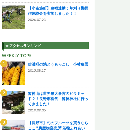
【小布施町】農福連携：草刈り機操
作体験会を実施しました！！
2026.07.23
アクセスランキング
WEEKLY TOP5
信濃町の焼とうもろこし 小林農園
2015.08.17
皆神山は世界最大最古のピラミッ
ド？！長野市松代 皆神神社に行っ
てきました！
2019.09.05
【長野市】旬のフルーツを買うなら
ここ!!農産物直売所”若穂ふれあい