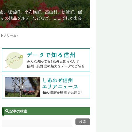
市、坂城町、小布施町、高山村、信濃町、飯
すすめ絶品グルメ…などなど、ここでしか出会
トクリーム♪
記事の検索