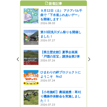
新着記事
すめ記事
９月12日（土） アクアパル千
曲で「下水道ふれあいデー」
を開催します！
2026.08.03
第10回浅川ダム祭りを開催し
ました！
2026.07.27
【県立歴史館】夏季企画展
「戸隠の至宝」講演会第2弾
2026.07.26
ひまわりの絆プロジェクトに
ようこそ No2
2026.07.24
【小布施町】農福連携：草刈
り機操作体験会を実施しまし
た！！
2026.07.23