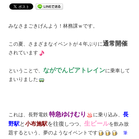
みなさまごきげんよう！林務課ｗです。
通常開催
この夏、さまざまなイベントが４年ぶりに
されています
ながでんビアトレイン
ということで、
に乗車して
まいりました
特急ゆけむり
長
これは、長野電鉄
に乗り込み、
生ビール
野駅
と
小布施駅
を往復
しつつ、
を飲み放
題するという、夢のようなイベントです
筆