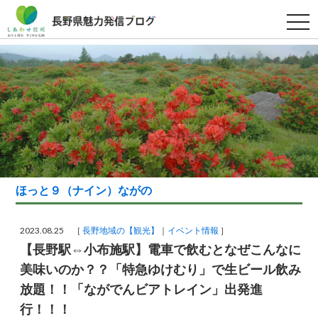
t
o
g
g
l
e
n
a
v
i
g
a
t
i
o
n
ほっと９（ナイン）ながの
2023.08.25 ［
長野地域の【観光】
イベント情報
］
【長野駅⇔小布施駅】電車で飲むとなぜこんなに
美味いのか？？「特急ゆけむり」で生ビール飲み
放題！！「ながでんビアトレイン」出発進
行！！！