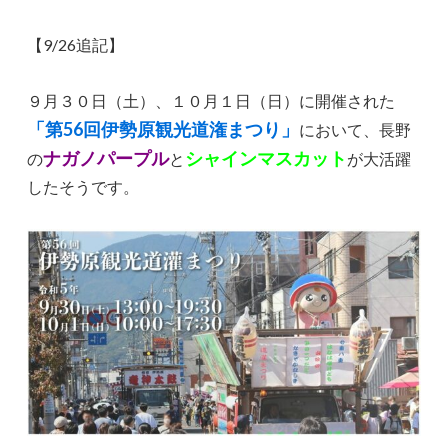
【9/26追記】
９月３０日（土）、１０月１日（日）に開催された
「第56回伊勢原観光道潅まつり」
において、長野
ナガノパープル
シャインマスカット
の
と
が大活躍
したそうです。