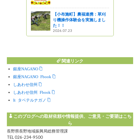
園 道の駅しなのふるさと天
望館
2017.08.17
連携：草刈
実施しまし
【飯綱町】横手直売所「四季
彩」 ワッサーもモモも桃の
うち！！ まだまだ続くトウ
モロコシ！ 旬の味をゲッ
ト！
2021.08.14
関連リンク
銀座NAGANO
銀座NAGANO Facebook
しあわせ信州
しあわせ信州 Facebook
Instagram タベテルナガノ
このブログへの取材依頼や情報提供、ご意見・ご要望はこち
ら
長野県長野地域振興局総務管理課
TEL 026-234-9500