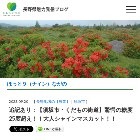
t
o
g
g
l
e
n
a
v
i
g
a
t
i
o
n
ほっと９（ナイン）ながの
2023.09.20 ［
長野地域の【農業】
須坂市
］
追記あり：【須坂市・くだもの街道】驚愕の糖度
25度超え！！大人シャインマスカット！！