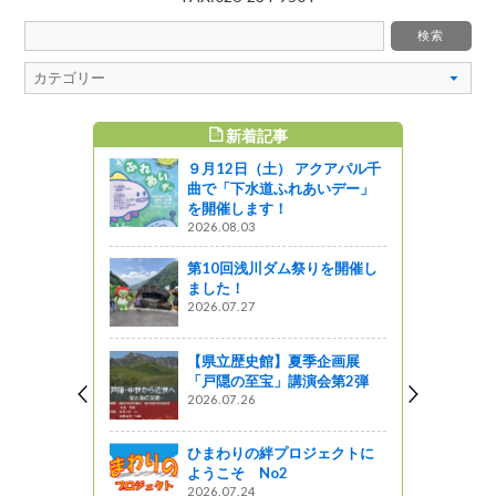
WEEKLY TOP5
アクアパル千
信濃町の焼とうもろこし 小
あいデー」
林農園
2015.08.17
【長野市】旬のフルーツを買
りを開催し
うならここ!!農産物直売所”若
穂ふれあい市”
2022.09.02
季企画展
皆神山は世界最大最古のピラ
会第2弾
ミッド？！長野市松代 皆神
神社に行ってきました！
2019.09.05
ジェクトに
信濃町の焼とうもろこし 石
川農園 仁の蔵 小林正樹農