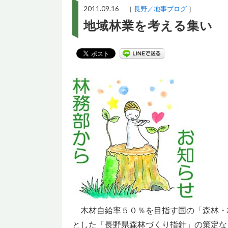
2011.09.16 ［
長野／地事ブログ
］
地域林業を考える集い
木材自給率５０％を目指す国の「森林・
とした「長野県森林づくり指針」の策定な