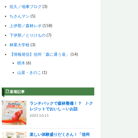
佐久／地事ブログ
(3)
ちさんマン
(5)
上伊那／森林レポ
(158)
下伊那／とりけもの
(7)
林業大学校
(3)
【情報発信】信州「森に通う道」
(14)
樹木
(6)
山菜・きのこ
(1)
新着記事
ランチパックで森林整備！？ J-ク
レジットでおいし～いお話
2025.10.15
楽しい体験盛りだくさん！「信州