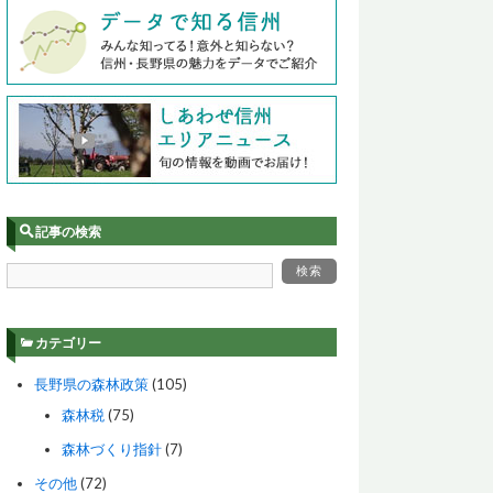
記事の検索
カテゴリー
長野県の森林政策
(105)
森林税
(75)
森林づくり指針
(7)
その他
(72)