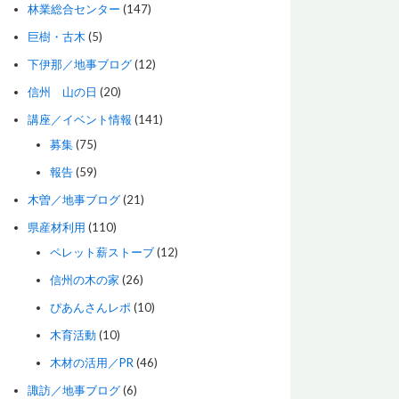
林業総合センター
(147)
巨樹・古木
(5)
下伊那／地事ブログ
(12)
信州 山の日
(20)
講座／イベント情報
(141)
募集
(75)
報告
(59)
木曽／地事ブログ
(21)
県産材利用
(110)
ペレット薪ストーブ
(12)
信州の木の家
(26)
ぴあんさんレポ
(10)
木育活動
(10)
木材の活用／PR
(46)
諏訪／地事ブログ
(6)