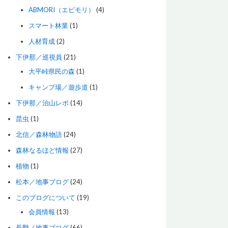
ABMORI（エビモリ）
(4)
スマート林業
(1)
人材育成
(2)
下伊那／巡視員
(21)
大平峠県民の森
(1)
キャンプ場／遊歩道
(1)
下伊那／治山レポ
(14)
昆虫
(1)
北信／森林物語
(24)
森林なるほど情報
(27)
植物
(1)
松本／地事ブログ
(24)
このブログについて
(19)
会員情報
(13)
長野／地事ブログ
(66)