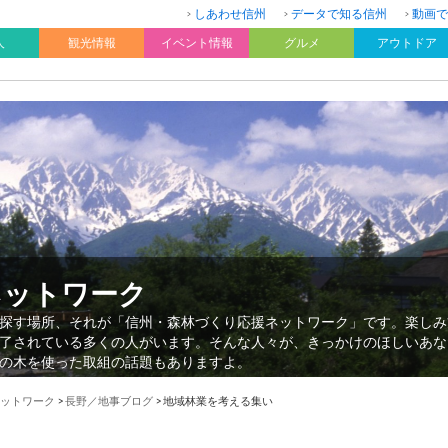
しあわせ信州
データで知る信州
動画で
人
観光情報
イベント情報
グルメ
アウトドア
ネットワーク
探す場所、それが「信州・森林づくり応援ネットワーク」です。楽しみ
了されている多くの人がいます。そんな人々が、きっかけのほしいあな
の木を使った取組の話題もありますよ。
ットワーク
>
長野／地事ブログ
>
地域林業を考える集い