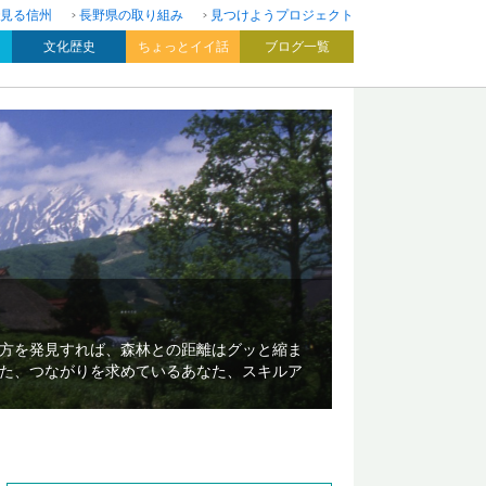
見る信州
長野県の取り組み
見つけようプロジェクト
文化歴史
ちょっとイイ話
ブログ一覧
方を発見すれば、森林との距離はグッと縮ま
た、つながりを求めているあなた、スキルア