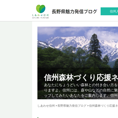
信州
信州森林づくり応援
あなたにちょうどいい森林との付き合い方を
りますよ。信州には、森や山などの自然に魅
ップしてみたいあなたをご案内します。信州
しあわせ信州
>
長野県魅力発信ブログ
>
信州森林づくり応援ネ