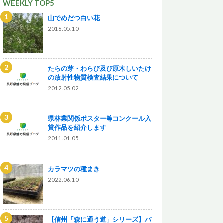
WEEKLY TOP5
山でめだつ白い花
2016.05.10
たらの芽・わらび及び原木しいたけ
の放射性物質検査結果について
2012.05.02
県林業関係ポスター等コンクール入
賞作品を紹介します
2011.01.05
カラマツの種まき
2022.06.10
【信州「森に通う道」シリーズ】パ