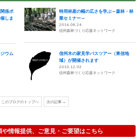
業関係ポ
特用林産の幅の広さを学ぶ～森林・林
開催しま
業セミナー～
2016.08.24
信州森林づくり応援ネットワーク
ポジウム
信州木の家見学バスツアー（東信地
域）が開催されます
2010.12.03
信州森林づくり応援ネットワーク
このブログのトップへ
次の記事 →
頼や情報提供、ご意見・ご要望はこちら