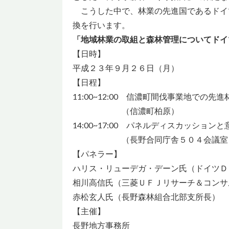
こうした中で、林業の先進国であるドイ
換を行います。
「地域林業の取組と森林管理についてドイ
【日時】
平成２３年９月２６日（月）
【日程】
11:00~12:00 信濃町間伐事業地での
（信濃町柏原）
14:00~17:00 パネルディスカッション
（長野合同庁舎５０４会議室
【パネラー】
ハリス・リューデガ・デーン氏（ドイツＤ
相川高信氏（三菱ＵＦＪリサーチ＆コンサ
赤松玄人氏（長野森林組合北部支所長）
【主催】
長野地方事務所