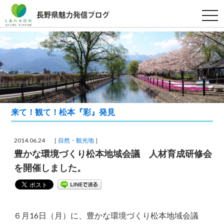
t
o
g
g
l
e
n
a
v
i
g
a
t
来て！観て！松本『彩』発見
i
o
n
2014.06.24 ［
自然・観光地
］
豊かな環境づくり松本地域会議 人材育成研修会
を開催しました。
６月16日（月）に、豊かな環境づくり松本地域会議