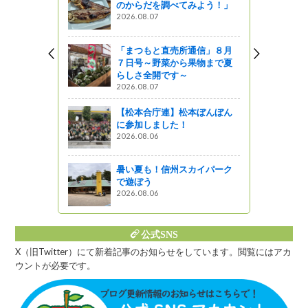
のからだを調べてみよう！」
！～材料調
2026.08.07
』発見
「まつもと直売所通信」８月
７日号～野菜から果物まで夏
・土壌環境
らしさ全開です～
彰を伝達
2026.08.07
【松本合庁連】松本ぼんぼん
に参加しました！
修会 （ク
2026.08.06
ってるの？
暑い夏も！信州スカイパーク
で遊ぼう
2026.08.06
公式SNS
X（旧Twitter）にて新着記事のお知らせをしています。閲覧にはアカ
ウントが必要です。