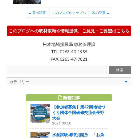
← 前の記事
このブログのトップへ
次の記事 →
このブログへの取材依頼や情報提供、ご意見・ご要望はこちら
松本地域振興局 総務管理課
TEL:0263-40-1955
FAX:0263-47-7821
新着記事
すめ記事
【参加者募集】第42回地域づ
サミット v
くり団体全国研修交流会長野
大会
2026.08.10
水産試験場特別開放 「お魚
で年越しそ