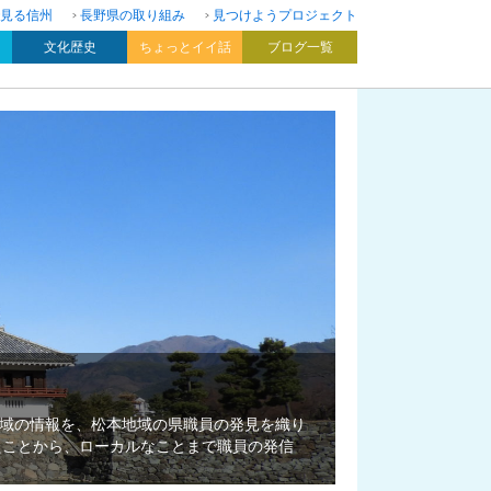
見る信州
長野県の取り組み
見つけようプロジェクト
文化歴史
ちょっとイイ話
ブログ一覧
域の情報を、松本地域の県職員の発見を織り
たことから、ローカルなことまで職員の発信