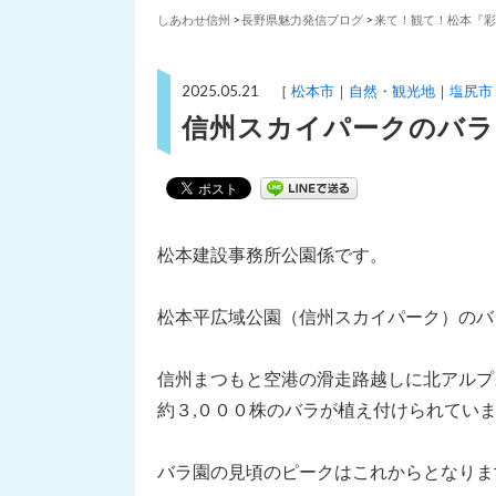
しあわせ信州
>
長野県魅力発信ブログ
>
来て！観て！松本『彩
2025.05.21 ［
松本市
自然・観光地
塩尻市
信州スカイパークのバラ
松本建設事務所公園係です。
松本平広域公園（信州スカイパーク）のバ
信州まつもと空港の滑走路越しに北アルプ
約３,０００株のバラが植え付けられてい
バラ園の見頃のピークはこれからとなりま