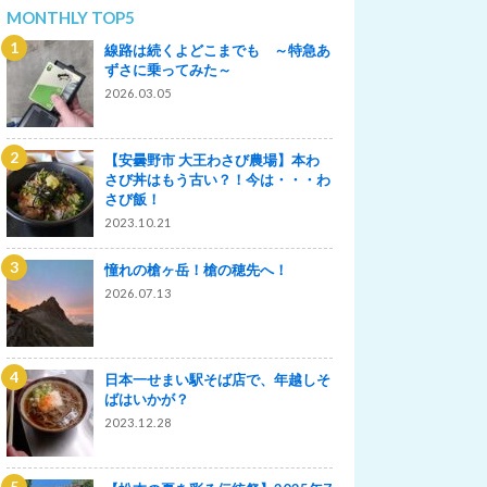
MONTHLY TOP5
線路は続くよどこまでも ～特急あ
ずさに乗ってみた～
2026.03.05
【安曇野市 大王わさび農場】本わ
さび丼はもう古い？！今は・・・わ
さび飯！
2023.10.21
憧れの槍ヶ岳！槍の穂先へ！
2026.07.13
日本一せまい駅そば店で、年越しそ
ばはいかが？
2023.12.28