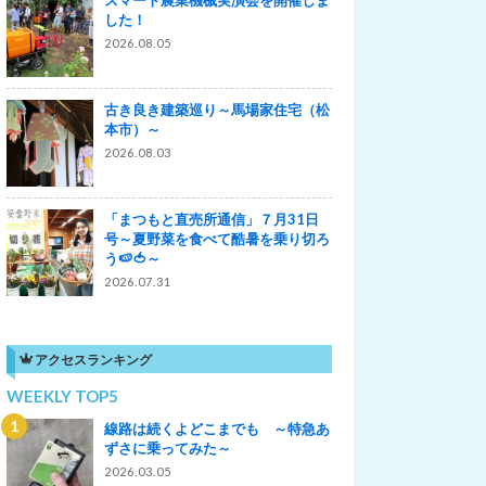
した！
2026.08.05
古き良き建築巡り～馬場家住宅（松
本市）～
2026.08.03
「まつもと直売所通信」７月31日
号～夏野菜を食べて酷暑を乗り切ろ
う🍉🍅～
2026.07.31
アクセスランキング
WEEKLY TOP5
線路は続くよどこまでも ～特急あ
ずさに乗ってみた～
2026.03.05