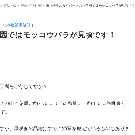
』発見
>
松本地域の市村
>
松本市
>
信州スカイパークのバラ園ではモッコウバラが見頃です
松本建設事務所
］
園ではモッコウバラが見頃です！
ラ園をご存じですか？
スの山々を望む約４,０００㎡の敷地に、約１００品種余り、
ます。
すが、早咲きの品種はすでに満開を迎えているものもありま