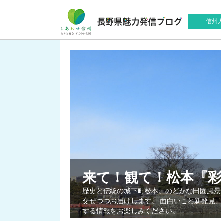
信州
来て！観て！松本『
歴史と伝統の城下町松本。のどかな田園風景
交ぜつつお届けします。 面白いこと新発見
する情報をお楽しみください。