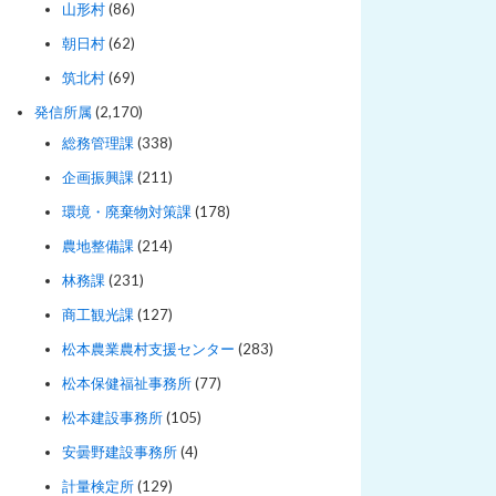
山形村
(86)
朝日村
(62)
筑北村
(69)
発信所属
(2,170)
総務管理課
(338)
企画振興課
(211)
環境・廃棄物対策課
(178)
農地整備課
(214)
林務課
(231)
商工観光課
(127)
松本農業農村支援センター
(283)
松本保健福祉事務所
(77)
松本建設事務所
(105)
安曇野建設事務所
(4)
計量検定所
(129)