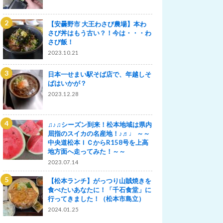
【安曇野市 大王わさび農場】本わ
さび丼はもう古い？！今は・・・わ
さび飯！
2023.10.21
日本一せまい駅そば店で、年越しそ
ばはいかが？
2023.12.28
♫♪♫シーズン到来！松本地域は県内
屈指のスイカの名産地！♪♬♩ ～～
中央道松本ＩＣからR158号を上高
地方面へ走ってみた！～～
2023.07.14
【松本ランチ】がっつり山賊焼きを
食べたいあなたに！「千石食堂」に
行ってきました！（松本市島立）
2024.01.25