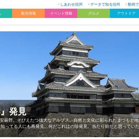
しあわせ信州
データで知る信州
動画で
人
観光情報
イベント情報
グルメ
アウトドア
彩』発見
安曇野。そびえたつ雄大なアルプス。自然と文化に彩られたまつもと地
、知ってる人にも再発見、何だこれはの珍発見。当たり前だと思ってい