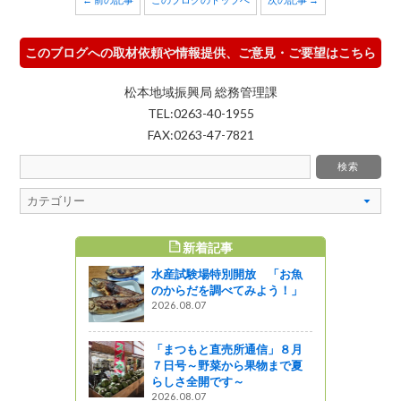
このブログへの取材依頼や情報提供、ご意見・ご要望はこちら
松本地域振興局 総務管理課
TEL:0263-40-1955
FAX:0263-47-7821
新着記事
すめ記事
水産試験場特別開放 「お魚
聖ミカエル
のからだを調べてみよう！」
の有形文化
2026.08.07
た
「まつもと直売所通信」８月
７日号～野菜から果物まで夏
練りまつ
らしさ全開です～
 式年大祭
2026.08.07