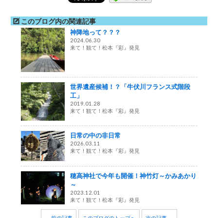
このブログ内の関連記事
神降地って？？？
2024.06.30
来て！観て！松本『彩』発見
世界遺産候補！？「牛伏川フランス式階段
工」
2019.01.28
来て！観て！松本『彩』発見
日常の中の非日常
2026.03.11
来て！観て！松本『彩』発見
穂高神社で今年も開催！神竹灯～かみあかり
～
2023.12.01
来て！観て！松本『彩』発見
← 前の記事
このブログのトップへ
次の記事 →