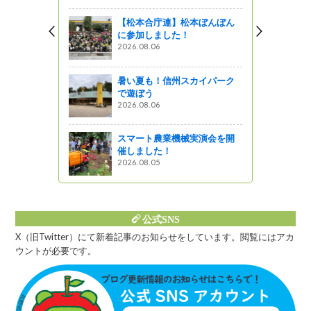
！（３／２
【松本合庁連】松本ぼんぼん
に参加しました！
2026.08.06
センター速
発掘201
暑い夏も！信州スカイパーク
で遊ぼう
2026.08.06
スマート農業機械実演会を開
術祭2024
催しました！
スト紹介
2026.08.05
 Radici
宮山香里】
公式SNS
X（旧Twitter）にて新着記事のお知らせをしています。閲覧にはアカ
ウントが必要です。