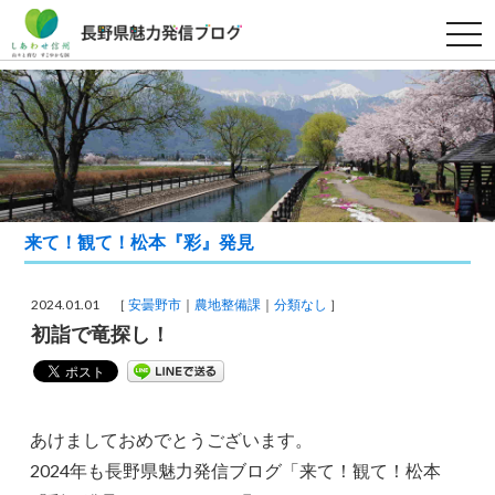
t
o
g
g
l
e
n
a
v
i
g
a
t
来て！観て！松本『彩』発見
i
o
n
2024.01.01 ［
安曇野市
農地整備課
分類なし
］
初詣で竜探し！
あけましておめでとうございます。
2024年も長野県魅力発信ブログ「来て！観て！松本