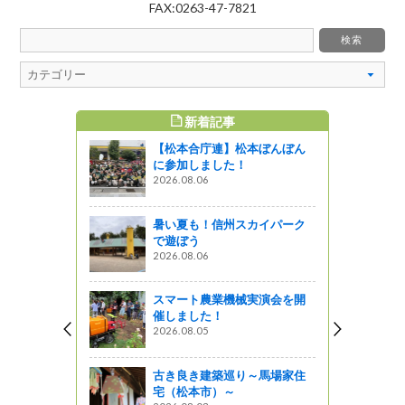
FAX:0263-47-7821
新着記事
すめ記事
【松本合庁連】松本ぼんぼん
記録その１
に参加しました！
2026.08.06
暑い夏も！信州スカイパーク
ドを巡る旅
で遊ぼう
2026.08.06
しょ！！
スマート農業機械実演会を開
食べてみよ
催しました！
6「イタリア
2026.08.05
市)
古き良き建築巡り～馬場家住
宅（松本市）～
E～リーデレ