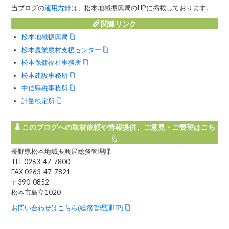
当ブログの
運用方針
は、松本地域振興局のHPに掲載しております。
関連リンク
松本地域振興局
松本農業農村支援センター
松本保健福祉事務所
松本建設事務所
中信県税事務所
計量検定所
このブログへの取材依頼や情報提供、ご意見・ご要望はこち
ら
長野県松本地域振興局総務管理課
TEL 0263-47-7800
FAX 0263-47-7821
〒390-0852
松本市島立1020
お問い合わせはこちら(総務管理課HP)