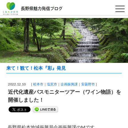
t
o
g
g
l
e
n
a
v
i
g
a
t
i
来て！観て！松本『彩』発見
o
n
2022.12.10 ［
松本市
塩尻市
企画振興課
安曇野市
］
近代化遺産バスモニターツアー（ワイン物語）を
開催しました！
長野県松本地域振興局企画振興課のMです。