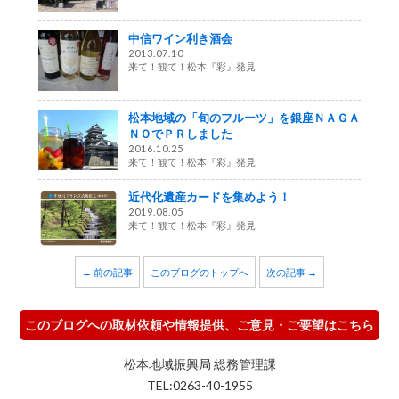
中信ワイン利き酒会
2013.07.10
来て！観て！松本『彩』発見
松本地域の「旬のフルーツ」を銀座ＮＡＧＡ
ＮＯでＰＲしました
2016.10.25
来て！観て！松本『彩』発見
近代化遺産カードを集めよう！
2019.08.05
来て！観て！松本『彩』発見
← 前の記事
このブログのトップへ
次の記事 →
このブログへの取材依頼や情報提供、ご意見・ご要望はこちら
松本地域振興局 総務管理課
TEL:0263-40-1955