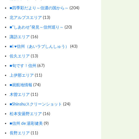
■四季彩だより～信濃の国から～
(204)
北アルプスエリア
(13)
■“しあわせ”発見～信州巡り～
(20)
諏訪エリア
(16)
■I ♥信州（あいラブしんしゅう）
(43)
佐久エリア
(13)
■旬です！信州
(67)
上伊那エリア
(11)
■就航地情報
(74)
木曽エリア
(11)
■Shinshuスクリーンショット
(24)
松本安曇野エリア
(16)
■信州 de 湯彩健美
(9)
長野エリア
(11)