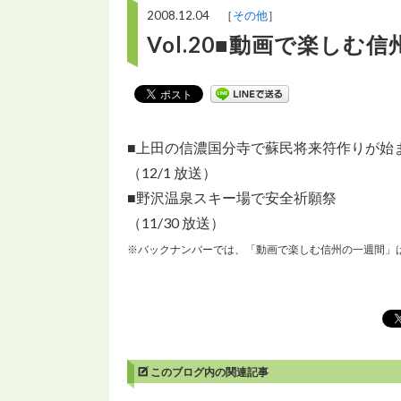
2008.12.04 ［
その他
］
Vol.20■動画で楽しむ
■上田の信濃国分寺で蘇民将来符作りが始
（12/1 放送）
■野沢温泉スキー場で安全祈願祭
（11/30 放送）
※バックナンバーでは、「動画で楽しむ信州の一週間」
このブログ内の関連記事