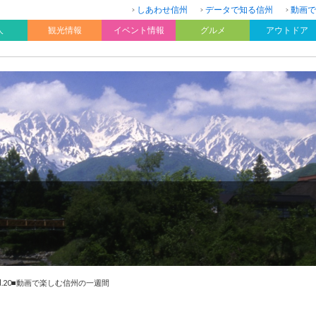
しあわせ信州
データで知る信州
動画で
人
観光情報
イベント情報
グルメ
アウトドア
ol.20■動画で楽しむ信州の一週間