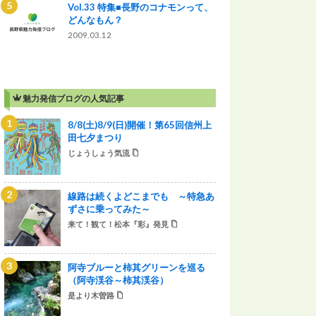
Vol.33 特集■長野のコナモンって、
どんなもん？
2009.03.12
魅力発信ブログの人気記事
8/8(土)8/9(日)開催！第65回信州上
田七夕まつり
じょうしょう気流
線路は続くよどこまでも ～特急あ
ずさに乗ってみた～
来て！観て！松本『彩』発見
阿寺ブルーと柿其グリーンを巡る
（阿寺渓谷～柿其渓谷）
是より木曽路