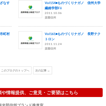
いざなす
Vol154■ものづくりナガノ 信州大学
繊維学部Fii
2011.10.06
楽園信州
ン市町村
Vol161■ものづくりナガノ 長野テク
トロン
2011.11.24
楽園信州
このブログのトップへ
次の記事 →
頼や情報提供、ご意見・ご要望はこちら
観光部信州ブランド推進室