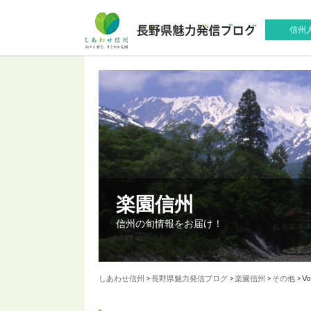
信州
楽園信州
信州の旬情報をお届け！
しあわせ信州
>
長野県魅力発信ブログ
>
楽園信州
>
その他
>
V