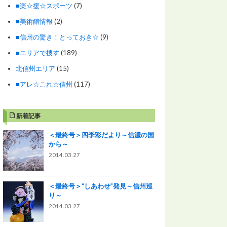
■楽☆援☆スポーツ
(7)
■美術館情報
(2)
■信州の驚き！とっておき☆
(9)
■エリアで捜す
(189)
北信州エリア
(15)
■アレ☆これ☆信州
(117)
新着記事
＜最終号＞四季彩だより～信濃の国
から～
2014.03.27
＜最終号＞“しあわせ”発見～信州巡
り～
2014.03.27