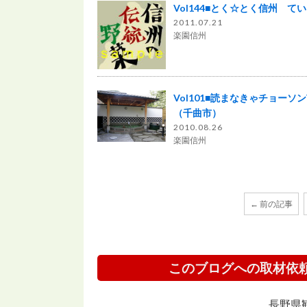
Vol144■とく☆とく信州 て
2011.07.21
楽園信州
Vol101■読まなきゃチョーソ
（千曲市）
2010.08.26
楽園信州
← 前の記事
このブログへの取材依
長野県