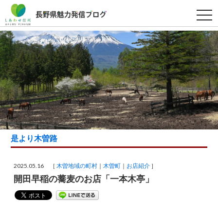
t
o
g
g
l
e
n
a
v
i
g
a
t
i
o
n
是より木曽路
2025.05.16 ［
木曽地域の町村
木曽町
お店紹介
］
開田早稲の蕎麦のお店「一本木亭」