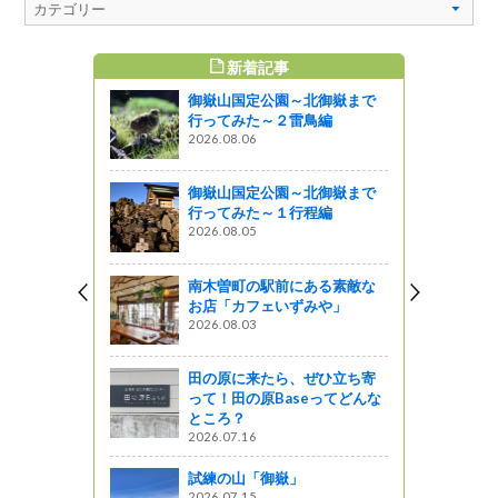
新着記事
すめ記事
御嶽山国定公園～北御嶽まで
いい場所
行ってみた～２雷鳥編
内所」
2026.08.06
御嶽山国定公園～北御嶽まで
見！「おん
行ってみた～１行程編
ボ」
2026.08.05
南木曽町の駅前にある素敵な
お店「一本
お店「カフェいずみや」
2026.08.03
田の原に来たら、ぜひ立ち寄
の旅2020
って！田の原Baseってどんな
ところ？
2026.07.16
試練の山「御嶽」
2026.07.15