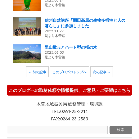
2025.05.14
是より木曽路
信州自然講座「開田高原の生物多様性と人の
暮らし」に参加しました
2025.11.27
是より木曽路
里山散歩とハート型の桜の木
2025.06.03
是より木曽路
← 前の記事
このブログのトップへ
次の記事 →
このブログへの取材依頼や情報提供、ご意見・ご要望はこちら
木曽地域振興局 総務管理・環境課
TEL:0264-25-2211
FAX:0264-23-2583