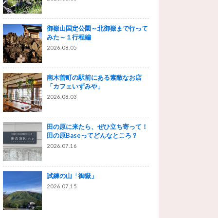
御嶽山国定公園～北御嶽まで行って
みた～１行程編
2026.08.05
南木曽町の駅前にある素敵なお店
「カフェいずみや」
2026.08.03
田の原に来たら、ぜひ立ち寄って！
田の原Baseってどんなところ？
2026.07.16
試練の山「御嶽」
2026.07.15