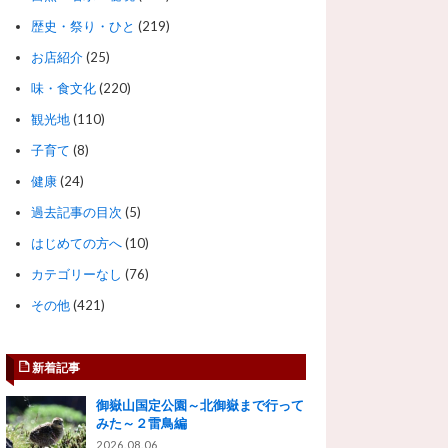
歴史・祭り・ひと
(219)
お店紹介
(25)
味・食文化
(220)
観光地
(110)
子育て
(8)
健康
(24)
過去記事の目次
(5)
はじめての方へ
(10)
カテゴリーなし
(76)
その他
(421)
新着記事
御嶽山国定公園～北御嶽まで行って
みた～２雷鳥編
2026.08.06