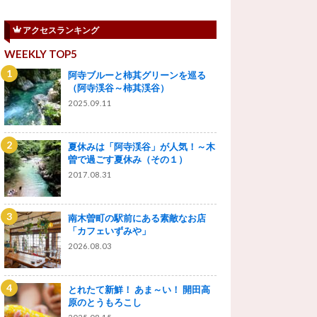
アクセスランキング
WEEKLY TOP5
阿寺ブルーと柿其グリーンを巡る
（阿寺渓谷～柿其渓谷）
2025.09.11
夏休みは「阿寺渓谷」が人気！～木
曽で過ごす夏休み（その１）
2017.08.31
南木曽町の駅前にある素敵なお店
「カフェいずみや」
2026.08.03
とれたて新鮮！ あま～い！ 開田高
原のとうもろこし