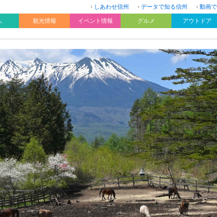
しあわせ信州
データで知る信州
動画で
人
観光情報
イベント情報
グルメ
アウトドア