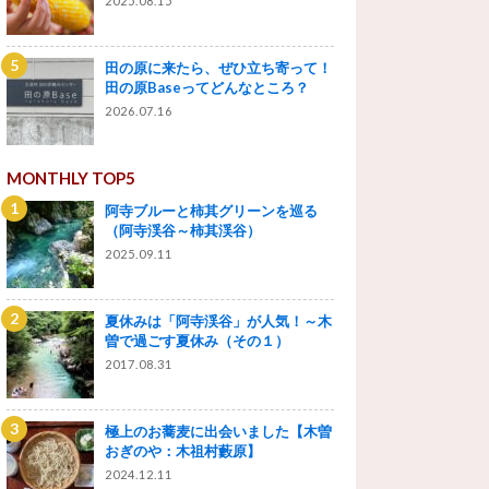
2025.08.15
田の原に来たら、ぜひ立ち寄って！
田の原Baseってどんなところ？
2026.07.16
MONTHLY TOP5
阿寺ブルーと柿其グリーンを巡る
（阿寺渓谷～柿其渓谷）
2025.09.11
夏休みは「阿寺渓谷」が人気！～木
曽で過ごす夏休み（その１）
2017.08.31
極上のお蕎麦に出会いました【木曽
おぎのや：木祖村藪原】
2024.12.11