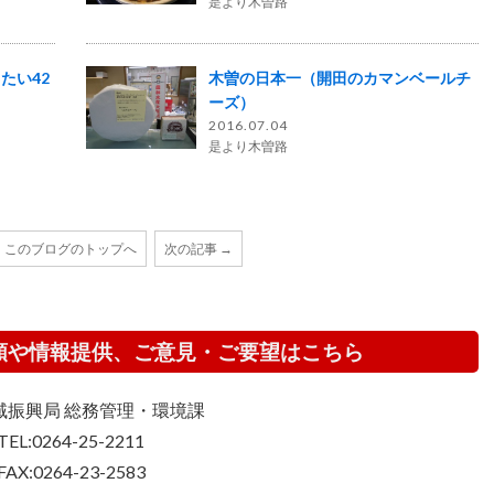
是より木曽路
たい42
木曽の日本一（開田のカマンベールチ
ーズ）
2016.07.04
是より木曽路
このブログのトップへ
次の記事 →
頼や情報提供、ご意見・ご要望はこちら
域振興局 総務管理・環境課
TEL:0264-25-2211
FAX:0264-23-2583