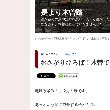
是より木曽路
遥か彼方の京や江戸を思い、人々が往来した
あなたも、木曽に寄っていきませんか？
しあわせ信州
>
長野県魅力発信ブログ
>
是より木曽路
>
子育て
2016.10.12 ［
子育て
］
おさがりひろば！木曽で
地域政策課のI、2児の母です。
あっという間に成長する子ども達。