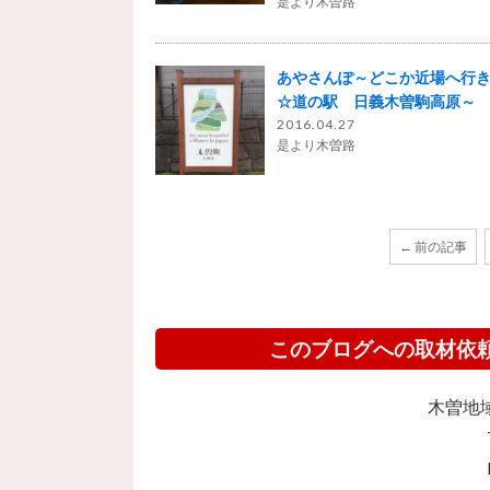
是より木曽路
あやさんぽ～どこか近場へ行き
☆道の駅 日義木曽駒高原～
2016.04.27
是より木曽路
← 前の記事
このブログへの取材依
木曽地