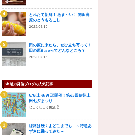
とれたて新鮮！ あま～い！ 開田高
原のとうもろこし
2025.08.15
田の原に来たら、ぜひ立ち寄って！
田の原Baseってどんなところ？
2026.07.16
魅力発信ブログの人気記事
8/8(土)8/9(日)開催！第65回信州上
田七夕まつり
じょうしょう気流
線路は続くよどこまでも ～特急あ
ずさに乗ってみた～