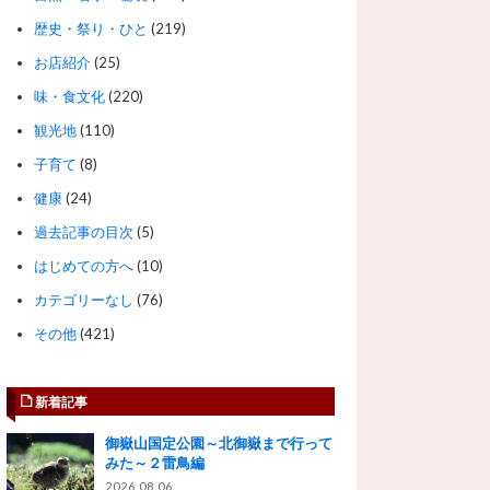
歴史・祭り・ひと
(219)
お店紹介
(25)
味・食文化
(220)
観光地
(110)
子育て
(8)
健康
(24)
過去記事の目次
(5)
はじめての方へ
(10)
カテゴリーなし
(76)
その他
(421)
新着記事
御嶽山国定公園～北御嶽まで行って
みた～２雷鳥編
2026.08.06