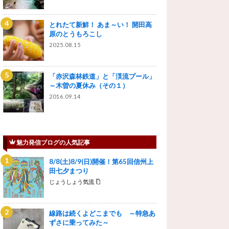
とれたて新鮮！ あま～い！ 開田高
原のとうもろこし
2025.08.15
「赤沢森林鉄道」と「渓流プール」
～木曽の夏休み（その１）
2016.09.14
魅力発信ブログの人気記事
8/8(土)8/9(日)開催！第65回信州上
田七夕まつり
じょうしょう気流
線路は続くよどこまでも ～特急あ
ずさに乗ってみた～