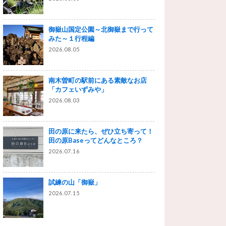
御嶽山国定公園～北御嶽まで行って
みた～１行程編
2026.08.05
南木曽町の駅前にある素敵なお店
「カフェいずみや」
2026.08.03
田の原に来たら、ぜひ立ち寄って！
田の原Baseってどんなところ？
2026.07.16
試練の山「御嶽」
2026.07.15