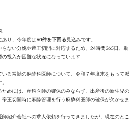
ス
にあり、今年度は
60件を下回る
見込みです。
らない分娩や帝王切開に対応するため、24時間365日、助
源の投入が困難な状況になっています。
ている常勤の麻酔科医師について、令和７年度末をもって派
す。
るためには、産科医師の確保のみならず、出産後の新生児の
、帝王切開時に麻酔管理を行う麻酔科医師の確保が欠かせま
医師紹介会社への求人依頼を行ってきましたが、現在のとこ
。