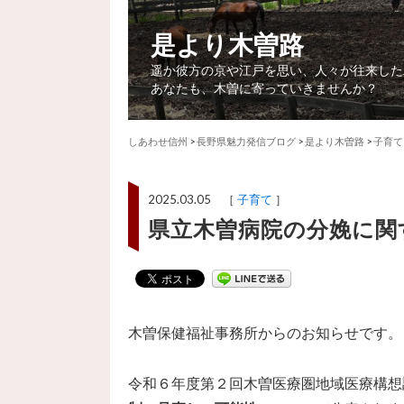
是より木曽路
遥か彼方の京や江戸を思い、人々が往来した
あなたも、木曽に寄っていきませんか？
しあわせ信州
>
長野県魅力発信ブログ
>
是より木曽路
>
子育て
2025.03.05 ［
子育て
］
県立木曽病院の分娩に関
木曽保健福祉事務所からのお知らせです。
令和６年度第２回木曽医療圏地域医療構想調