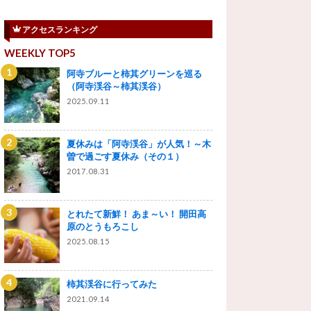
アクセスランキング
WEEKLY TOP5
阿寺ブルーと柿其グリーンを巡る
（阿寺渓谷～柿其渓谷）
2025.09.11
夏休みは「阿寺渓谷」が人気！～木
曽で過ごす夏休み（その１）
2017.08.31
とれたて新鮮！ あま～い！ 開田高
原のとうもろこし
2025.08.15
柿其渓谷に行ってみた
2021.09.14