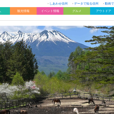
しあわせ信州
データで知る信州
動画で
人
観光情報
イベント情報
グルメ
アウトドア