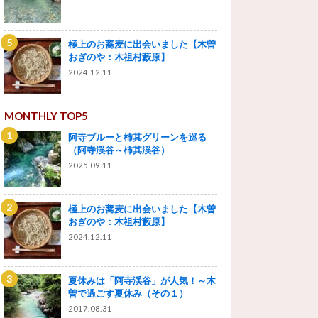
極上のお蕎麦に出会いました【木曽
おぎのや：木祖村藪原】
2024.12.11
MONTHLY TOP5
阿寺ブルーと柿其グリーンを巡る
（阿寺渓谷～柿其渓谷）
2025.09.11
極上のお蕎麦に出会いました【木曽
おぎのや：木祖村藪原】
2024.12.11
夏休みは「阿寺渓谷」が人気！～木
曽で過ごす夏休み（その１）
2017.08.31