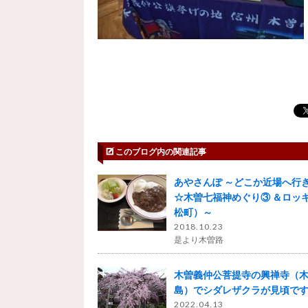
このブログ内の関連記事
あやさんぽ ～どこか近場へ行き
☆木曽七福神めぐり③ ＆ロッ
松町）～
2018.10.23
是より木曽路
木曽義仲公菩提寺の興禅寺（
島）でシダレザクラが見頃で
2022.04.13