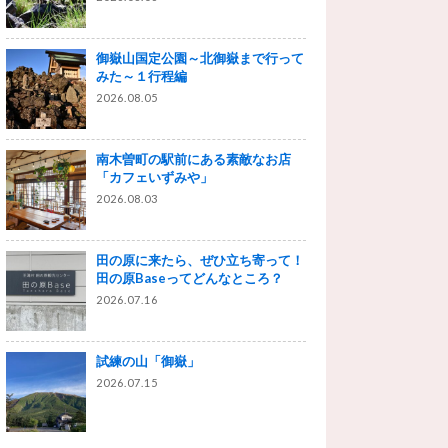
御嶽山国定公園～北御嶽まで行って
みた～１行程編
2026.08.05
南木曽町の駅前にある素敵なお店
「カフェいずみや」
2026.08.03
田の原に来たら、ぜひ立ち寄って！
田の原Baseってどんなところ？
2026.07.16
試練の山「御嶽」
2026.07.15