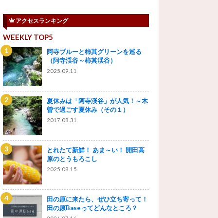
アクセスランキング
WEEKLY TOP5
阿寺ブルーと柿其グリーンを巡る
（阿寺渓谷～柿其渓谷）
2025.09.11
夏休みは「阿寺渓谷」が人気！～木
曽で過ごす夏休み（その１）
2017.08.31
とれたて新鮮！ あま～い！ 開田高
原のとうもろこし
2025.08.15
田の原に来たら、ぜひ立ち寄って！
田の原Baseってどんなところ？