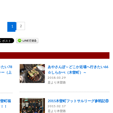
2
1
たい78
あやさんぽ～どこか近場へ行きたい66
キー（上
☆しらかべ（木曽町）～
2018.03.29
是より木曽路
木曽町福
2015木曽町フットサルリーグ参戦記⑧
す！！
2015.02.17
是より木曽路