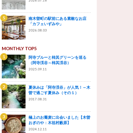
2026.07.16
南木曽町の駅前にある素敵なお店
「カフェいずみや」
2026.08.03
MONTHLY TOP5
阿寺ブルーと柿其グリーンを巡る
（阿寺渓谷～柿其渓谷）
2025.09.11
夏休みは「阿寺渓谷」が人気！～木
曽で過ごす夏休み（その１）
2017.08.31
極上のお蕎麦に出会いました【木曽
おぎのや：木祖村藪原】
2024.12.11