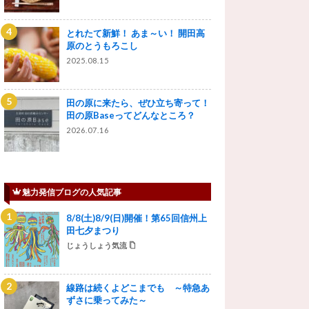
とれたて新鮮！ あま～い！ 開田高
原のとうもろこし
2025.08.15
田の原に来たら、ぜひ立ち寄って！
田の原Baseってどんなところ？
2026.07.16
魅力発信ブログの人気記事
8/8(土)8/9(日)開催！第65回信州上
田七夕まつり
じょうしょう気流
線路は続くよどこまでも ～特急あ
ずさに乗ってみた～