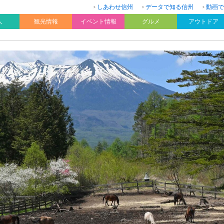
しあわせ信州
データで知る信州
動画で
人
観光情報
イベント情報
グルメ
アウトドア