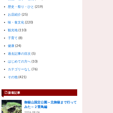
歴史・祭り・ひと
(219)
お店紹介
(25)
味・食文化
(220)
観光地
(110)
子育て
(8)
健康
(24)
過去記事の目次
(5)
はじめての方へ
(10)
カテゴリーなし
(76)
その他
(421)
新着記事
御嶽山国定公園～北御嶽まで行って
みた～２雷鳥編
2026.08.06