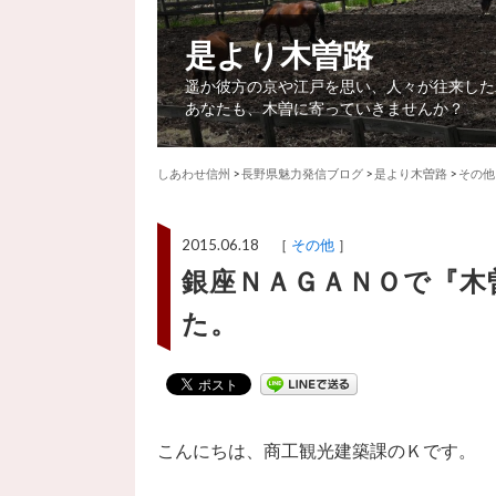
是より木曽路
遥か彼方の京や江戸を思い、人々が往来した
あなたも、木曽に寄っていきませんか？
しあわせ信州
>
長野県魅力発信ブログ
>
是より木曽路
>
その他
2015.06.18 ［
その他
］
銀座ＮＡＧＡＮＯで『木
た。
こんにちは、商工観光建築課のＫです。