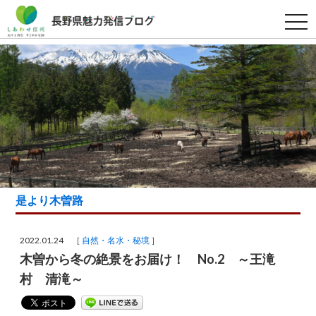
t
o
g
g
l
e
n
a
v
i
g
a
t
i
o
n
是より木曽路
2022.01.24 ［
自然・名水・秘境
］
木曽から冬の絶景をお届け！ No.2 ～王滝
村 清滝～