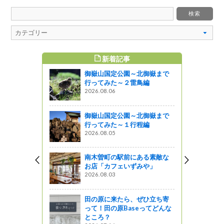
新着記事
すめ記事
御嶽山国定公園～北御嶽まで
支度をしま
行ってみた～２雷鳥編
2026.08.06
』発見
御嶽山国定公園～北御嶽まで
介！
行ってみた～１行程編
2026.08.05
南木曽町の駅前にある素敵な
ポスター＆パ
お店「カフェいずみや」
ろう ほ
2026.08.03
企画
田の原に来たら、ぜひ立ち寄
って！田の原Baseってどんな
鞍エコーラ
ところ？