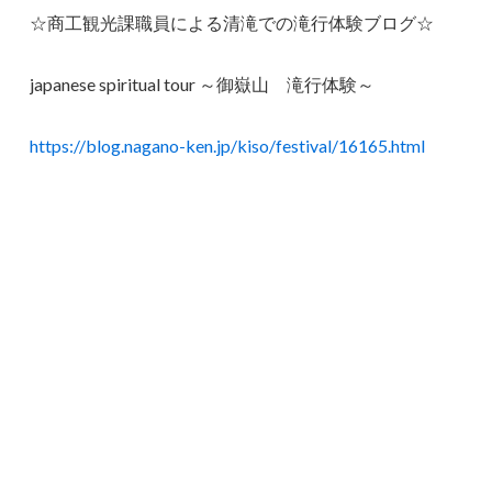
☆商工観光課職員による清滝での滝行体験ブログ☆
japanese spiritual tour ～御嶽山 滝行体験～
https://blog.nagano-ken.jp/kiso/festival/16165.html