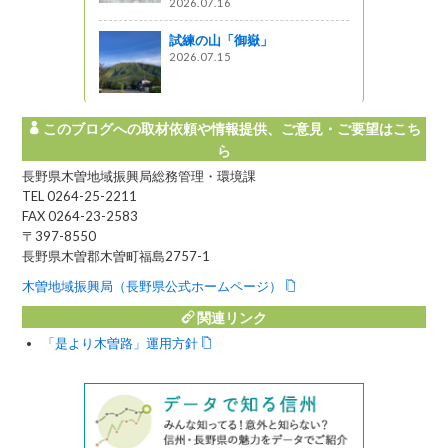
2026.07.16
』発見
試練の山「御嶽」
2026.07.15
このブログへの取材依頼や情報提供、ご意見・ご要望はこち
ら
長野県木曽地域振興局総務管理・環境課
TEL 0264-25-2211
FAX 0264-23-2583
〒397-8550
長野県木曽郡木曽町福島2757-1
木曽地域振興局（長野県公式ホームページ）
関連リンク
「是より木曽路」運用方針