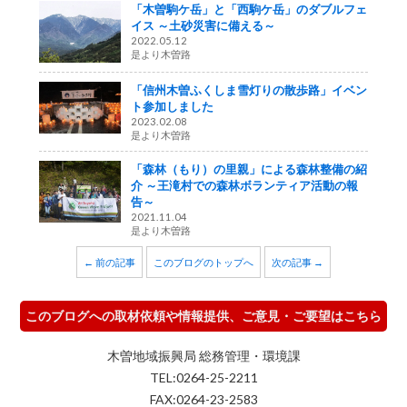
「木曽駒ケ岳」と「西駒ケ岳」のダブルフェ
イス ～土砂災害に備える～
2022.05.12
是より木曽路
「信州木曽ふくしま雪灯りの散歩路」イベン
ト参加しました
2023.02.08
是より木曽路
「森林（もり）の里親」による森林整備の紹
介 ～王滝村での森林ボランティア活動の報
告～
2021.11.04
是より木曽路
← 前の記事
このブログのトップへ
次の記事 →
このブログへの取材依頼や情報提供、ご意見・ご要望はこちら
木曽地域振興局 総務管理・環境課
TEL:0264-25-2211
FAX:0264-23-2583