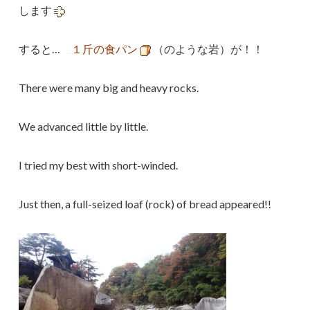
します
すると…
１斤の食パン
（のような岩）が！！
There were many big and heavy rocks.
We advanced little by little.
I tried my best with short-winded.
Just then, a full-seized loaf (rock) of bread appeared!!