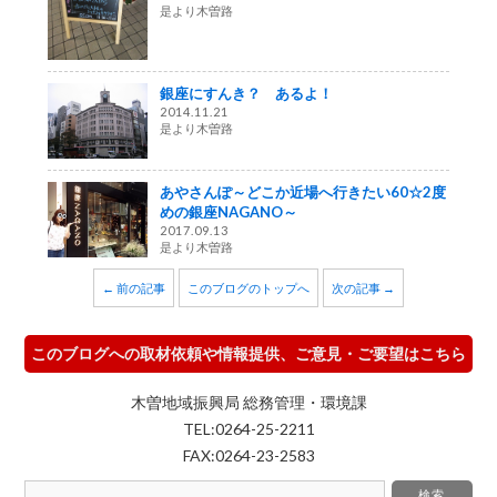
是より木曽路
銀座にすんき？ あるよ！
2014.11.21
是より木曽路
あやさんぽ～どこか近場へ行きたい60☆2度
めの銀座NAGANO～
2017.09.13
是より木曽路
← 前の記事
このブログのトップへ
次の記事 →
このブログへの取材依頼や情報提供、ご意見・ご要望はこちら
木曽地域振興局 総務管理・環境課
TEL:0264-25-2211
FAX:0264-23-2583