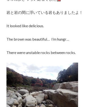
岩と岩の間に浮いている岩もありましたよ！
It looked like delicious.
The brown was beautiful… I’m hungr…
There were unstable rocks between rocks.