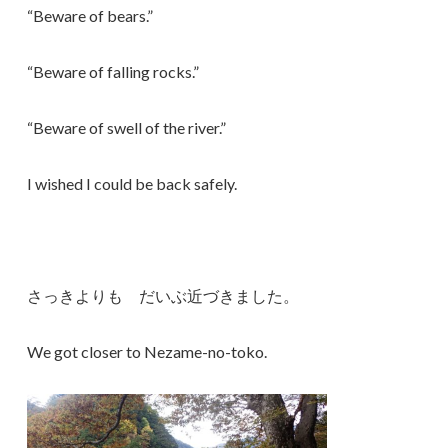
“Beware of bears.”
“Beware of falling rocks.”
“Beware of swell of the river.”
I wished I could be back safely.
さっきよりも だいぶ近づきました。
We got closer to Nezame-no-toko.