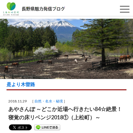
t
o
g
g
l
e
n
a
v
i
g
a
t
i
o
n
是より木曽路
2018.11.29 ［
自然・名水・秘境
］
あやさんぽ ～どこか近場へ行きたい84☆絶景！
寝覚の床リベンジ2018①（上松町）～