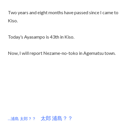
Two years and eight months have passed since I came to
Kiso.
Today’s Ayasampo is 43th in Kiso.
Now, I will report Nezame-no-toko in Agematsu town.
太郎 浦島？？
…浦島 太郎？？