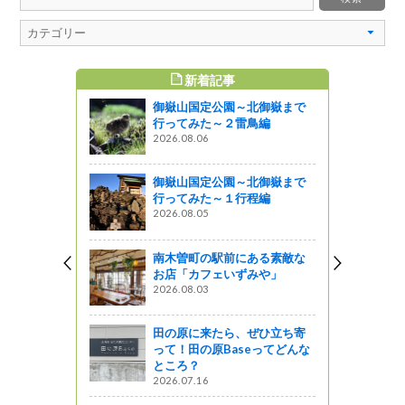
新着記事
すめ記事
御嶽山国定公園～北御嶽まで
こか近場へ
行ってみた～２雷鳥編
醸造～
2026.08.06
御嶽山国定公園～北御嶽まで
～親子トレ
行ってみた～１行程編
2026.08.05
がの
南木曽町の駅前にある素敵な
天上の紅葉
お店「カフェいずみや」
沢の秋
2026.08.03
』発見
田の原に来たら、ぜひ立ち寄
）で紅葉が
って！田の原Baseってどんな
ところ？
2026.07.16