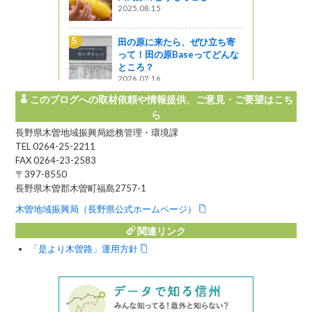
2025.08.15
ただく絶品蕎
田の原に来たら、ぜひ立ち寄
しな～
って！田の原Baseってどんな
ところ？
2026.07.16
このブログへの取材依頼や情報提供、ご意見・ご要望はこち
ら
長野県木曽地域振興局総務管理・環境課
TEL 0264-25-2211
FAX 0264-23-2583
〒397-8550
長野県木曽郡木曽町福島2757-1
木曽地域振興局（長野県公式ホームページ）
関連リンク
「是より木曽路」運用方針