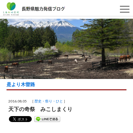
t
o
g
g
l
e
n
a
v
i
g
a
t
i
o
n
是より木曽路
2016.08.05 ［
歴史・祭り・ひと
］
天下の奇祭 みこしまくり