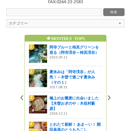
FAX:0264-23-2583
MONTHLY TOP5
魅
グリーンを
阿寺ブルーと柿其グリーンを
柿其渓谷）
巡る（阿寺渓谷～柿其渓谷）
2025.09.11
ある素敵な
夏休みは「阿寺渓谷」が人
みや」
気！～木曽で過ごす夏休み
（その１）
2017.08.31
ま～い！ 開
極上のお蕎麦に出会いました
こし
【木曽おぎのや：木祖村藪
原】
2024.12.11
谷」が人
とれたて新鮮！ あま～い！ 開
す夏休み
田高原のとうもろこし