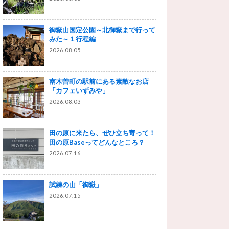
御嶽山国定公園～北御嶽まで行って
みた～１行程編
2026.08.05
南木曽町の駅前にある素敵なお店
「カフェいずみや」
2026.08.03
田の原に来たら、ぜひ立ち寄って！
田の原Baseってどんなところ？
2026.07.16
試練の山「御嶽」
2026.07.15