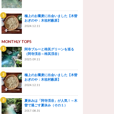
極上のお蕎麦に出会いました【木曽
おぎのや：木祖村藪原】
2024.12.11
MONTHLY TOP5
阿寺ブルーと柿其グリーンを巡る
（阿寺渓谷～柿其渓谷）
2025.09.11
極上のお蕎麦に出会いました【木曽
おぎのや：木祖村藪原】
2024.12.11
夏休みは「阿寺渓谷」が人気！～木
曽で過ごす夏休み（その１）
2017.08.31