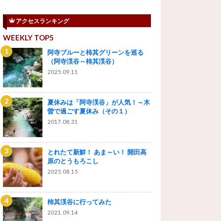
アクセスランキング
WEEKLY TOP5
阿寺ブルーと柿其グリーンを巡る
（阿寺渓谷～柿其渓谷）
2025.09.11
夏休みは「阿寺渓谷」が人気！～木
曽で過ごす夏休み（その１）
2017.08.31
とれたて新鮮！ あま～い！ 開田高
原のとうもろこし
2025.08.15
柿其渓谷に行ってみた
2021.09.14