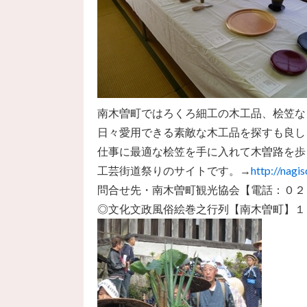
南木曽町ではろくろ細工の木工品、桧笠な
日々愛用できる素敵な木工品を探すも良し
仕事に最適な桧笠を手に入れて木曽路を歩
工芸街道祭りのサイトです。→
http://nagis
問合せ先・南木曽町観光協会【電話：０２
◎文化文政風俗絵巻之行列【南木曽町】１１