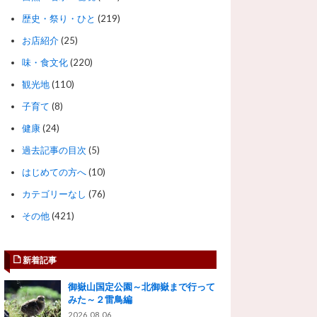
歴史・祭り・ひと
(219)
お店紹介
(25)
味・食文化
(220)
観光地
(110)
子育て
(8)
健康
(24)
過去記事の目次
(5)
はじめての方へ
(10)
カテゴリーなし
(76)
その他
(421)
新着記事
御嶽山国定公園～北御嶽まで行って
みた～２雷鳥編
2026.08.06