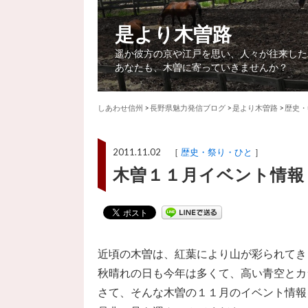
是より木曽路
遥か彼方の京や江戸を思い、人々が往来した
あなたも、木曽に寄っていきませんか？
しあわせ信州
>
長野県魅力発信ブログ
>
是より木曽路
>
歴史・
2011.11.02 ［
歴史・祭り・ひと
］
木曽１１月イベント情報
近頃の木曽は、紅葉により山が彩られてき
秋晴れの日も今年は多くて、高い青空とカ
さて、そんな木曽の１１月のイベント情報