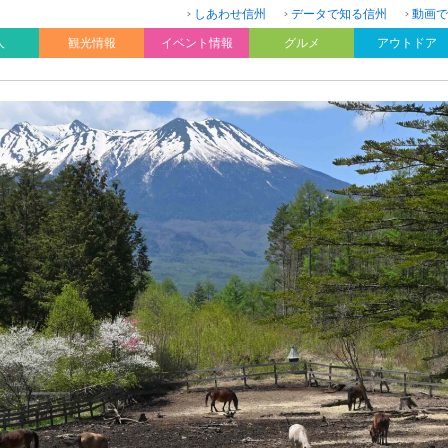
しあわせ信州
データで知る信州
動画で
人
観光情報
イベント情報
グルメ
アウトドア