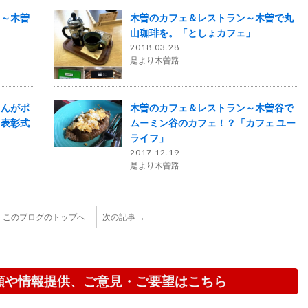
！～木曽
木曽のカフェ＆レストラン～木曽で丸
山珈琲を。「としょカフェ」
2018.03.28
是より木曽路
さんがポ
木曽のカフェ＆レストラン～木曽谷で
、表彰式
ムーミン谷のカフェ！？「カフェ ユー
ライフ」
2017.12.19
是より木曽路
このブログのトップへ
次の記事 →
頼や情報提供、ご意見・ご要望はこちら