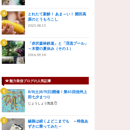
とれたて新鮮！ あま～い！ 開田高
原のとうもろこし
2025.08.15
「赤沢森林鉄道」と「渓流プール」
～木曽の夏休み（その１）
2016.09.14
魅力発信ブログの人気記事
8/8(土)8/9(日)開催！第65回信州上
田七夕まつり
じょうしょう気流
線路は続くよどこまでも ～特急あ
ずさに乗ってみた～