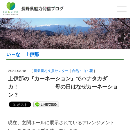
t
o
g
g
l
e
n
a
v
i
g
い～な 上伊那
a
t
i
o
2024.06.18 ［
農業農村支援センター
自然・山・花
］
n
上伊那の『カーネーション』でハナタカダ
カ！ 母の日はなぜカーネーショ
ン？
現在、玄関ホールに展示されているアレンジメント