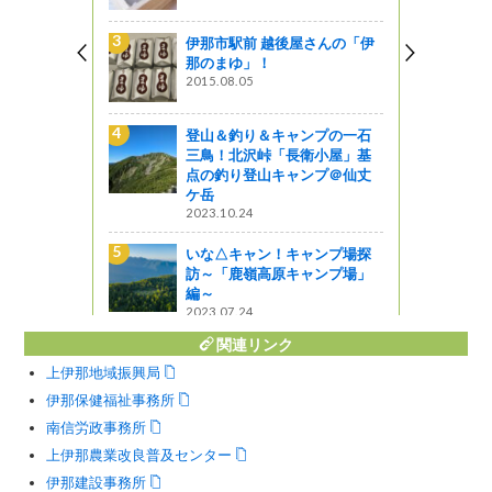
ンプの一石
伊那市駅前 越後屋さんの「伊
衛小屋」基
那のまゆ」！
ンプ＠仙丈
2015.08.05
登山＆釣り＆キャンプの一石
三鳥！北沢峠「長衛小屋」基
市）
点の釣り登山キャンプ＠仙丈
ケ岳
2023.10.24
職担当者と
いな△キャン！キャンプ場探
が交流しま
訪～「鹿嶺高原キャンプ場」
編～
2023.07.24
関連リンク
上伊那地域振興局
伊那保健福祉事務所
南信労政事務所
上伊那農業改良普及センター
伊那建設事務所