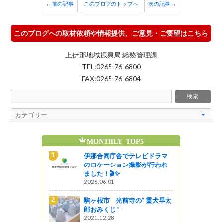
← 前の記事
このブログのトップへ
次の記事 →
このブログへの取材依頼や情報提供、ご意見・ご要望はこちら
上伊那地域振興局 総務管理課
TEL:0265-76-6800
FAX:0265-76-6804
MONTHLY TOP5
魅
レビドラマ
伊那合同庁舎でテレビドラマ
影が行われ
のロケーション撮影が行われ
ました！🎬✨
2026.06.01
“ 霊犬早太
駒ヶ根市 光前寺の“ 霊犬早太
郎おみくじ ”
2021.12.28