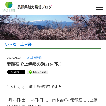
t
o
g
g
l
e
n
a
v
i
g
い～な 上伊那
a
t
i
o
2024.06.17 ［
地域振興局
］
n
妻籠宿で上伊那の魅力をPR！
こんにちは、商工観光課Tです🍜
5月25日(土)・26日(日)に、南木曽町の妻籠宿にて上伊