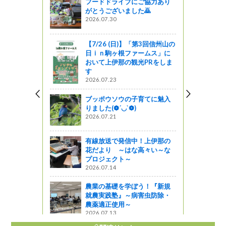
フードドライブにご協力あり
がとうございました🙇
2026.07.30
【7/26 (日)】「第3回信州山の
日ｉｎ駒ヶ根ファームス」に
おいて上伊那の観光PRをしま
す
2026.07.23
ブッポウソウの子育てに魅入
りました(❁´◡`❁)
2026.07.21
有線放送で発信中！上伊那の
花だより ～はな高々い～な
プロジェクト～
2026.07.14
農業の基礎を学ぼう！『新規
就農実践塾』～病害虫防除・
農薬適正使用～
2026.07.13