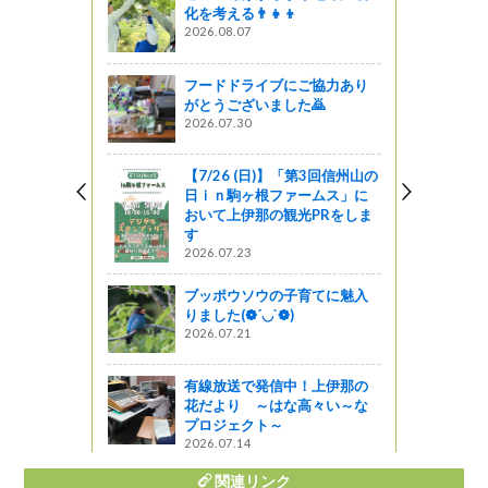
化を考える👨‍👧‍👦
方」を
2026.08.07
フードドライブにご協力あり
運動が始ま
がとうございました🙇
2026.07.30
しょ！！
【7/26 (日)】「第3回信州山の
ジビエをP
日ｉｎ駒ヶ根ファームス」に
おいて上伊那の観光PRをしま
す
2026.07.23
ポスター＆パ
ブッポウソウの子育てに魅入
鞍交通規制
りました(❁´◡`❁)
2026.07.21
企画
有線放送で発信中！上伊那の
花だより ～はな高々い～な
プロジェクト～
2026.07.14
関連リンク