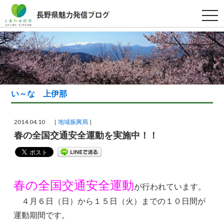
t
o
g
g
l
e
n
a
v
i
g
い～な 上伊那
a
t
i
o
2014.04.10 ［
地域振興局
］
n
春の全国交通安全運動を実施中！！
春の全国交通安全運動
が行われています。
４月６日（日）から１５日（火）までの１０日間が
運動期間です。