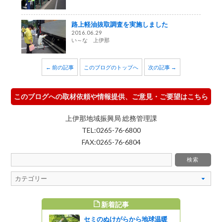
路上軽油抜取調査を実施しました
2016.06.29
い～な 上伊那
← 前の記事
このブログのトップへ
次の記事 →
このブログへの取材依頼や情報提供、ご意見・ご要望はこちら
上伊那地域振興局 総務管理課
TEL:0265-76-6800
FAX:0265-76-6804
新着記事
すめ記事
セミのぬけがらから地球温暖
ぞれに合わ